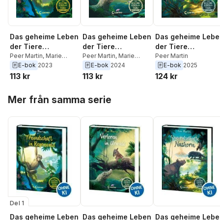
Das geheime Leben
Das geheime Leben
Das geheime Lebe
der Tiere
der Tiere
der Tiere
(Dschungel) -
Peer Martin
,
Marie
(Dschungel) -
Peer Martin
,
Marie
(Dschungel) - Das
Peer Martin
Beschorner
Beschorner
E-bok
2023
E-bok
2024
E-bok
2025
Freundschaft im
Verloren im Urwald
rätselhafte
113 kr
113 kr
124 kr
Regenwald
Nashorn
Hoppa över listan
Mer från samma serie
Del 1
Das geheime Leben
Das geheime Leben
Das geheime Lebe