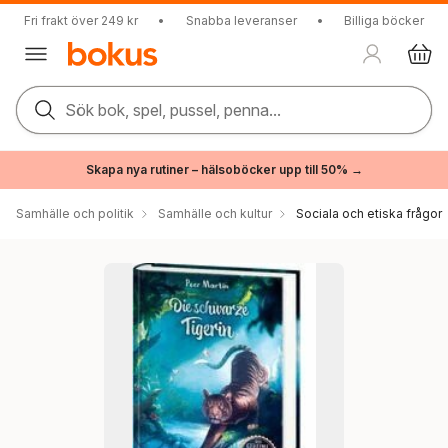
Fri frakt över 249 kr
•
Snabba leveranser
•
Billiga böcker
Sök bok, spel, pussel, penna...
Skapa nya rutiner – hälsoböcker upp till 50% →
Samhälle och politik
Samhälle och kultur
Sociala och etiska frågor