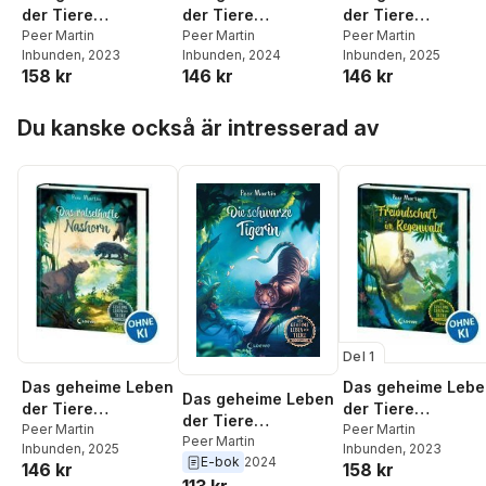
der Tiere
der Tiere
der Tiere
(Dschungel) -
Peer Martin
(Dschungel) -
Peer Martin
(Dschungel) - Das
Peer Martin
Inbunden
, 2023
Inbunden
, 2024
Inbunden
, 2025
Freundschaft im
Verloren im Urwald
rätselhafte
158 kr
146 kr
146 kr
Regenwald
Nashorn
Hoppa över listan
Du kanske också är intresserad av
Del 1
Das geheime Leben
Das geheime Lebe
Das geheime Leben
der Tiere
der Tiere
der Tiere
(Dschungel) - Das
Peer Martin
(Dschungel) -
Peer Martin
(Dschungel) - Die
Peer Martin
Inbunden
, 2025
Inbunden
, 2023
rätselhafte
Freundschaft im
E-bok
2024
schwarze Tigerin
146 kr
158 kr
Nashorn
Regenwald