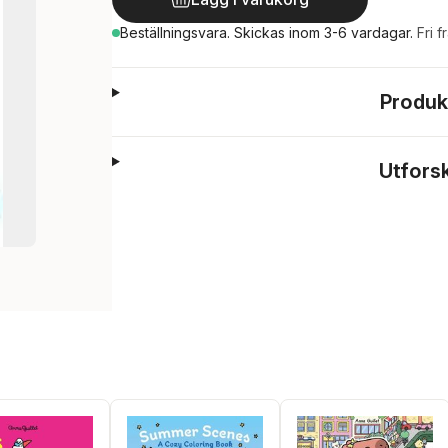
Beställningsvara.
Skickas
inom 3-6 vardagar
.
Fri f
Produk
Utfors