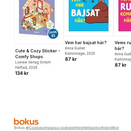
Vem har bajsat här?
Vems r
Anna Guillet
här?
Cute & Cozy Sticker -
Kartonnage
, 2025
Anna Guil
Comfy Shops
87 kr
Kartonna
Loewe Verlag GmbH
87 kr
Häftad
, 2026
134 kr
Bokus
@
Cookies
Anpassa cookies
Integritetspolicy
Köpvillkor