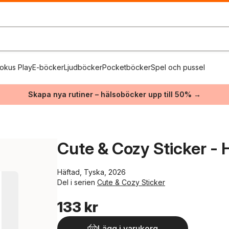
okus Play
E-böcker
Ljudböcker
Pocketböcker
Spel och pussel
Skapa nya rutiner – hälsoböcker upp till 50% →
Cute & Cozy Sticker -
Häftad, Tyska, 2026
Del i serien
Cute & Cozy Sticker
133 kr
Lägg i varukorg