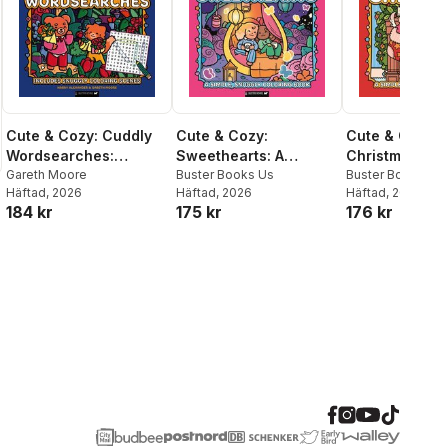
Cute & Cozy: Cuddly
Cute & Cozy:
Cute & Cozy:
Wordsearches:
Sweethearts: A
Christmas: A S
Includes Snuggly
Gareth Moore
Simple, Snuggly
Buster Books Us
Snuggly Color
Buster Books Us
Häftad
, 2026
Häftad
, 2026
Häftad
, 2025
Coloring Scenes
Coloring Book
184 kr
175 kr
176 kr