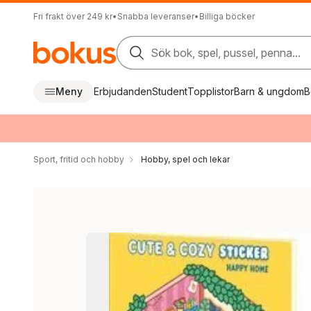
Fri frakt över 249 kr
•
Snabba leveranser
•
Billiga böcker
Sök bok, spel, pussel, penna...
Meny
Erbjudanden
Student
Topplistor
Barn & ungdom
B
Sport, fritid och hobby
Hobby, spel och lekar