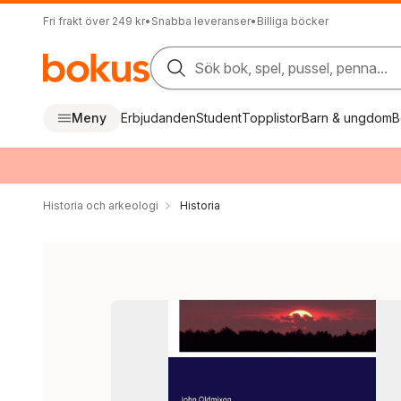
Fri frakt över 249 kr
•
Snabba leveranser
•
Billiga böcker
Sök bok, spel, pussel, penna...
Meny
Erbjudanden
Student
Topplistor
Barn & ungdom
B
Historia och arkeologi
Historia