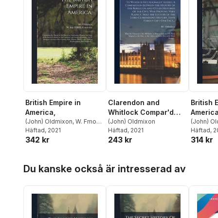
British Empire in
Clarendon and
British 
America,
Whitlock Compar'd
America
(John) Oldmixon
,
W. Fmo
[microform]. To Which
(John) Oldmixon
(John) O
Ribrl Courtenay
Häftad
, 2021
Häftad
, 2021
D. Moll
Häftad
,
, 
A
is Occasionally Added,
342 kr
243 kr
314 kr
Robinson
A Comparison
Between the History of
the Rebellion and
Hoppa över listan
Du kanske också är intresserad av
Other Histories of the
Civil War. Proving Very
Plainly, That the
Editors of the Lord
Clarendon's History,