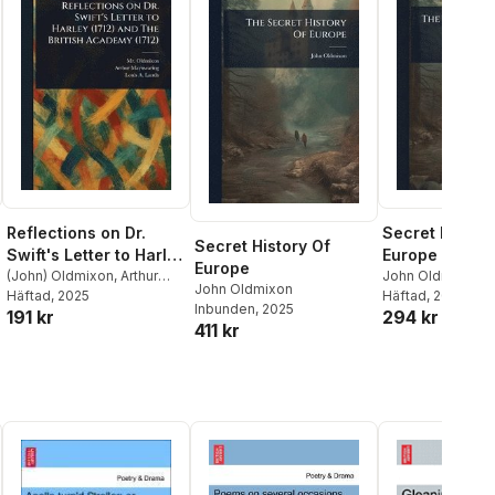
Reflections on Dr.
Secret History
Secret History Of
Swift's Letter to Harley
Europe
Europe
(1712) and The British
(John) Oldmixon
,
Arthur
John Oldmixon
John Oldmixon
Maynwaring
Häftad
, 2025
,
Louis A Landa
Häftad
, 2025
Academy (1712)
Inbunden
, 2025
191 kr
294 kr
411 kr