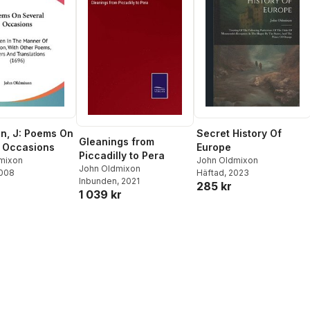
n, J: Poems On
Secret History Of
Gleanings from
 Occasions
Europe
Piccadilly to Pera
mixon
John Oldmixon
John Oldmixon
2008
Häftad
, 2023
Inbunden
, 2021
285 kr
1 039 kr