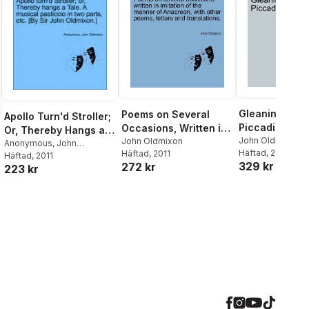
Gleanings fro
Poems on Several
Apollo Turn'd Stroller;
Piccadilly to P
Occasions, Written in
Or, Thereby Hangs a
John Oldmixon
Imitation of the
John Oldmixon
Tale. a Musical
Anonymous
,
John
Häftad
, 2011
Häftad
, 2011
Manner of Anacreon,
Oldmixon
Häftad
, 2011
Pasticcio in Two Parts,
329 kr
272 kr
223 kr
with Other Poems,
Etc. [by Sir John
Letters and
Oldmixon.]
Translations.