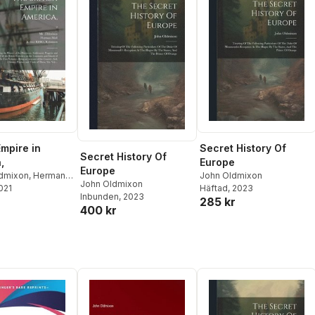
Empire in
Secret History Of
Secret History Of
,
Europe
Europe
ldmixon
,
Herman
John Oldmixon
John Oldmixon
2021
. Fmo Ribrl
Häftad
, 2023
Inbunden
, 2023
285 kr
400 kr