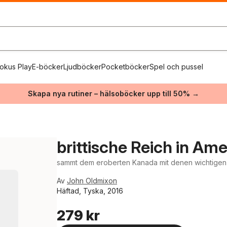
okus Play
E-böcker
Ljudböcker
Pocketböcker
Spel och pussel
Skapa nya rutiner – hälsoböcker upp till 50% →
brittische Reich in Ame
sammt dem eroberten Kanada mit denen wichtigen 
Av
John Oldmixon
Häftad, Tyska, 2016
279 kr