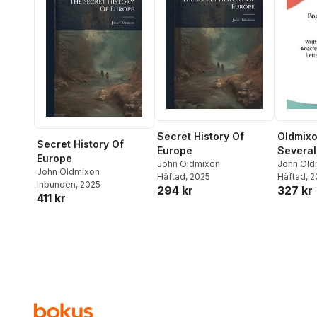
Have Hardly...
Secret History Of
Oldmixo
Secret History Of
Europe
Several
Europe
John Oldmixon
John Old
John Oldmixon
Häftad
, 2025
Häftad
, 
Inbunden
, 2025
294 kr
327 kr
411 kr