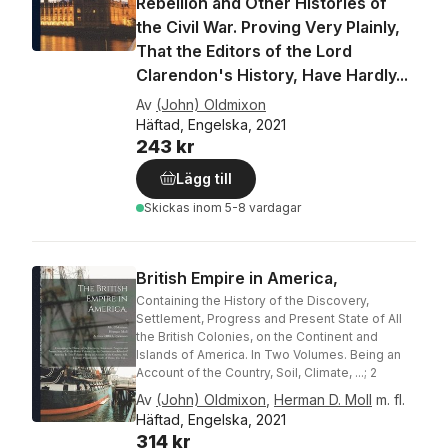
Rebellion and Other Histories of
the Civil War. Proving Very Plainly,
That the Editors of the Lord
Clarendon's History, Have Hardly...
Av
(John) Oldmixon
Häftad, Engelska, 2021
243 kr
Lägg till
Skickas
inom 5-8 vardagar
British Empire in America,
Containing the History of the Discovery,
Settlement, Progress and Present State of All
the British Colonies, on the Continent and
Islands of America. In Two Volumes. Being an
Account of the Country, Soil, Climate, ...; 2
Av
(John) Oldmixon
,
Herman D. Moll
m. fl.
Häftad, Engelska, 2021
314 kr