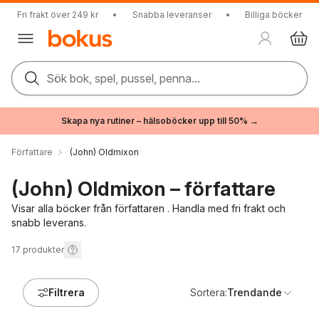
Fri frakt över 249 kr
•
Snabba leveranser
•
Billiga böcker
Sök bok, spel, pussel, penna...
Skapa nya rutiner – hälsoböcker upp till 50% →
Författare
(John) Oldmixon
(John) Oldmixon – författare
Visar alla böcker från författaren . Handla med fri frakt och
snabb leverans.
17
produkter
Filtrera
Sortera:
Trendande