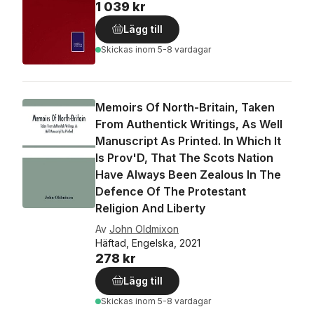
1 039 kr
Lägg till
Skickas
inom 5-8 vardagar
Memoirs Of North-Britain, Taken
From Authentick Writings, As Well
Manuscript As Printed. In Which It
Is Prov'D, That The Scots Nation
Have Always Been Zealous In The
Defence Of The Protestant
Religion And Liberty
Av
John Oldmixon
Häftad, Engelska, 2021
278 kr
Lägg till
Skickas
inom 5-8 vardagar