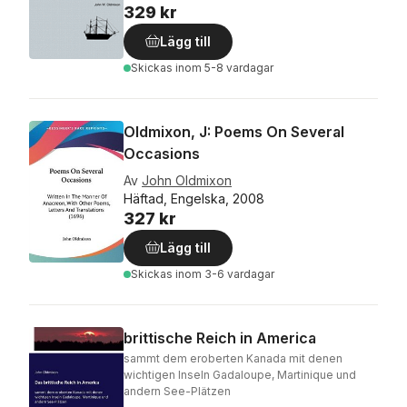
329 kr
Lägg till
Skickas
inom 5-8 vardagar
Oldmixon, J: Poems On Several
Occasions
Av
John Oldmixon
Häftad, Engelska, 2008
327 kr
Lägg till
Skickas
inom 3-6 vardagar
brittische Reich in America
sammt dem eroberten Kanada mit denen
wichtigen Inseln Gadaloupe, Martinique und
andern See-Plätzen