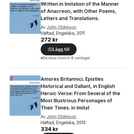
Written in Imitation of the Manner
of Anacreon, with Other Poems,
Letters and Translations.
Av
John Oldmixon
Häftad, Engelska, 2011
272 kr
Lägg till
Skickas
inom 5-8 vardagar
Amores Britannici. Epistles
Historical and Gallant, in English
Heroic Verse: From Several of the
Most Illustrious Personages of
Their Times. in Imitat
Av
John Oldmixon
Häftad, Engelska, 2013
334 kr