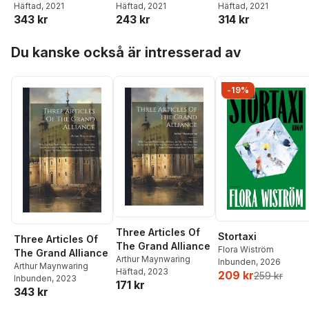
Fmo Ribrl Courtenay
Häftad
, 2021
Häftad
, 2021
Herman D. Moll
Häftad
, 2021
,
A. Fm
Which is
343 kr
243 kr
314 kr
Ribrl Robinson
Occasionally
Added, A
Hoppa över listan
Comparison
Du kanske också är intresserad av
Between the
History of the
Rebellion and
-19%
Other Histories of
the Civil War.
Proving Very
Plainly, That the
Editors of the Lord
Clarendon's
History, Have
Hardly...
Three Articles Of
Stortaxi
Three Articles Of
The Grand Alliance
Flora Wiström
The Grand Alliance
Arthur Maynwaring
Inbunden
, 2026
Arthur Maynwaring
Häftad
, 2023
209 kr
259 kr
Inbunden
, 2023
171 kr
343 kr