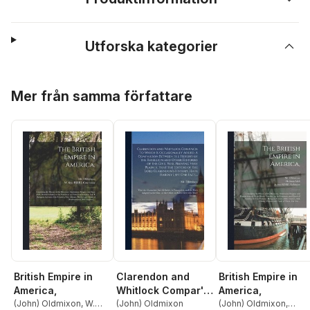
Utforska kategorier
Hoppa över listan
Mer från samma författare
British Empire in
Clarendon and
British Empire in
America,
Whitlock Compar'd
America,
(John) Oldmixon
,
W.
[microform]. To
(John) Oldmixon
(John) Oldmixon
,