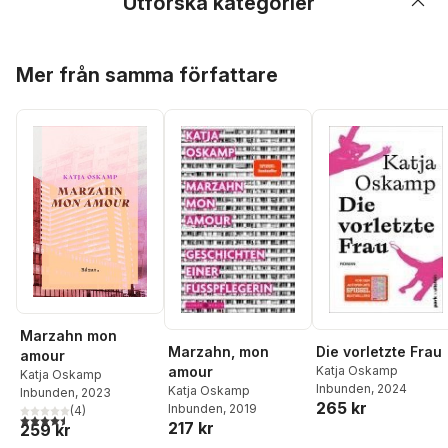
Utforska kategorier
Hoppa över listan
Mer från samma författare
Marzahn mon
Marzahn, mon
Die vorletzte Frau
amour
amour
Katja Oskamp
Katja Oskamp
Inbunden
, 2024
Katja Oskamp
Inbunden
, 2023
265 kr
Inbunden
, 2019
(
4
)
4,5
utav 5 stjärnor. Totalt antal röster:
217 kr
259 kr