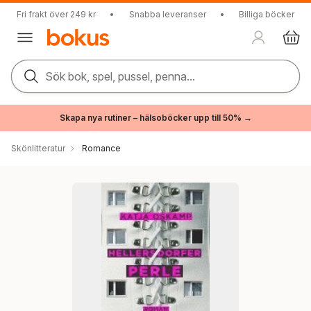
Fri frakt över 249 kr
•
Snabba leveranser
•
Billiga böcker
Sök bok, spel, pussel, penna...
Skapa nya rutiner – hälsoböcker upp till 50% →
Skönlitteratur
Romance