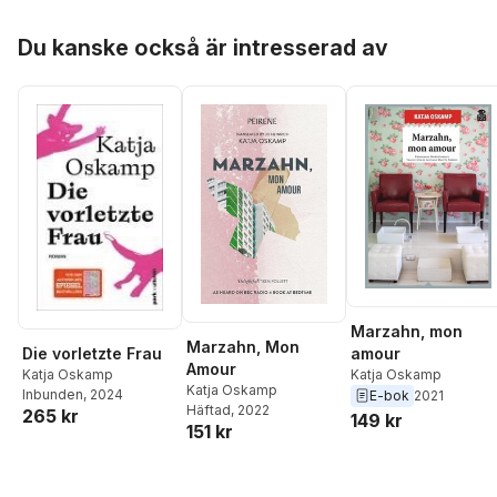
Hoppa över listan
Du kanske också är intresserad av
Marzahn, mon
Marzahn, Mon
amour
Die vorletzte Frau
Amour
Katja Oskamp
Katja Oskamp
Katja Oskamp
Inbunden
, 2024
E-bok
2021
Häftad
, 2022
265 kr
149 kr
151 kr