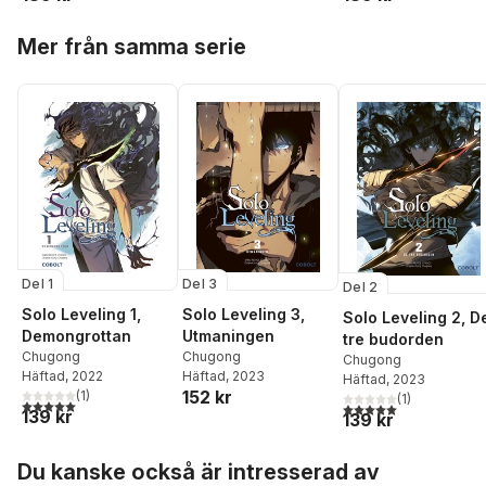
Hoppa över listan
Mer från samma serie
Del 1
Del 3
Del 2
Solo Leveling 1,
Solo Leveling 3,
Solo Leveling 2, D
Demongrottan
Utmaningen
tre budorden
Chugong
Chugong
Chugong
Häftad
, 2022
Häftad
, 2023
Häftad
, 2023
152 kr
(
1
)
(
1
)
5,0
utav 5 stjärnor. Totalt antal röster:
5,0
utav 5 stjärnor. Tota
139 kr
139 kr
Hoppa över listan
Du kanske också är intresserad av