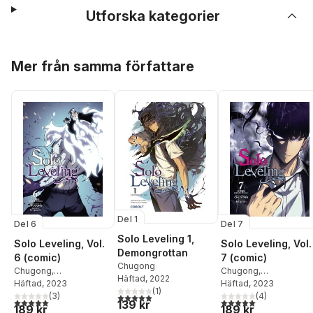
Utforska kategorier
Hoppa över listan
Mer från samma författare
Del 1
Del 6
Del 7
Solo Leveling 1,
Solo Leveling, Vol.
Solo Leveling, Vol.
Demongrottan
6 (comic)
7 (comic)
Chugong
Chugong
,
Chugong
,
Häftad
, 2022
DUBU(REDICE STUDIO)
Häftad
, 2023
,
DUBU(REDICE STUDIO
Häftad
, 2023
(
1
)
H-Goon H-Goon
(
3
)
,
Hye
H-Goon H-Goon
(
4
)
,
J.
5,0
utav 5 stjärnor. Totalt antal röster:
5,0
utav 5 stjärnor. Totalt antal röster:
5,0
utav 5 stjärnor. Tota
139 kr
189 kr
189 kr
Young Im
,
J. Torres
Torres