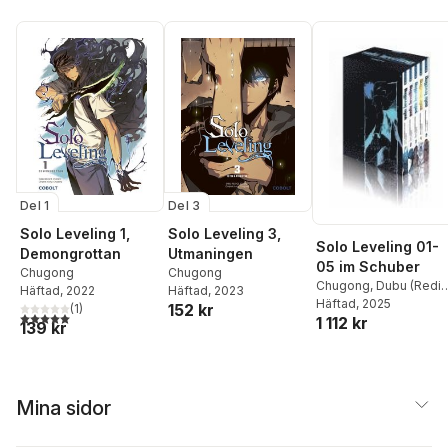
Del 1
Del 3
Solo Leveling 1,
Solo Leveling 3,
Solo Leveling 01-
Demongrottan
Utmaningen
05 im Schuber
Chugong
Chugong
Chugong
,
Dubu (Redi
Häftad
, 2022
Häftad
, 2023
Studio)
Häftad
, 2025
,
H-Goon
152 kr
(
1
)
5,0
utav 5 stjärnor. Totalt antal röster:
1 112 kr
139 kr
Mina sidor