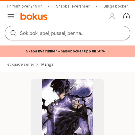
Fri frakt över 249 kr
•
Snabba leveranser
•
Billiga böcker
Sök bok, spel, pussel, penna...
Skapa nya rutiner – hälsoböcker upp till 50% →
Tecknade serier
Manga