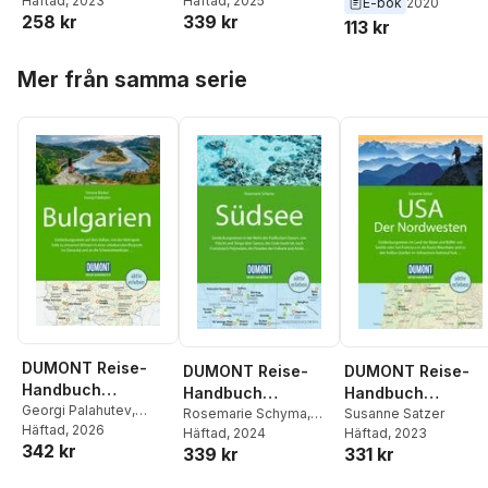
Häftad
, 2023
Häftad
, 2025
Kluche
E-bok
2020
Dänemark
Dänemark
258 kr
339 kr
113 kr
Nordseeküste
Hoppa över listan
Mer från samma serie
DUMONT Reise-
DUMONT Reise-
DUMONT Reise-
Handbuch
Handbuch
Handbuch
Reiseführer
Georgi Palahutev
,
Reiseführer
Rosemarie Schyma
,
Reiseführer USA,
Susanne Satzer
Simone Böcker
Häftad
, 2026
Bulgarien
Franziska Grötsch
Häftad
, 2024
Häftad
, 2023
Südsee
Der Nordwesten
342 kr
339 kr
331 kr