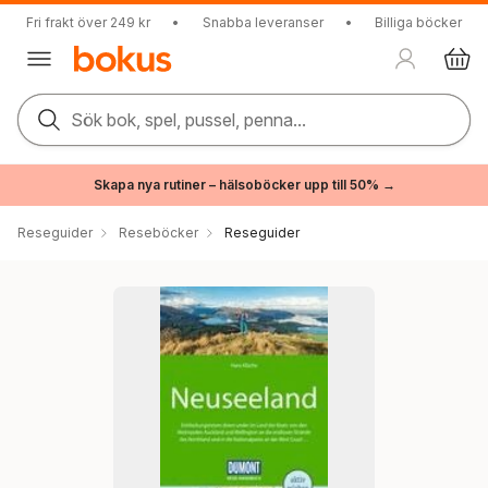
Fri frakt över 249 kr
•
Snabba leveranser
•
Billiga böcker
Sök bok, spel, pussel, penna...
Skapa nya rutiner – hälsoböcker upp till 50% →
Reseguider
Reseböcker
Reseguider