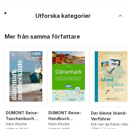
Utforska kategorier
Hoppa över listan
Mer från samma författare
DUMONT Reise-
DUMONT Reise-
Der kleine Island-
Taschenbuch
Handbuch
Verführer
Reiseführer
Hans Klüche
Reiseführer
Hans Klüche
Erik Van de Perre
,
Han