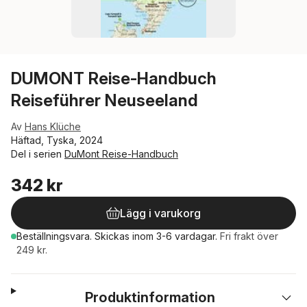
DUMONT Reise-Handbuch
Reiseführer Neuseeland
Av
Hans Klüche
Häftad, Tyska, 2024
Del i serien
DuMont Reise-Handbuch
342 kr
Lägg i varukorg
Beställningsvara.
Skickas
inom 3-6 vardagar
.
Fri frakt över
249 kr.
Produktinformation