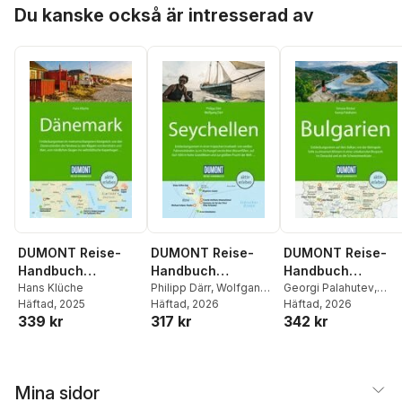
Hoppa över listan
Du kanske också är intresserad av
DUMONT Reise-
DUMONT Reise-
DUMONT Reise-
Handbuch
Handbuch
Handbuch
Reiseführer
Hans Klüche
Reiseführer
Philipp Därr
,
Wolfgang
Reiseführer
Georgi Palahutev
,
Häftad
, 2025
Därr
Häftad
, 2026
Simone Böcker
Häftad
, 2026
Dänemark
Seychellen
Bulgarien
339 kr
317 kr
342 kr
Mina sidor