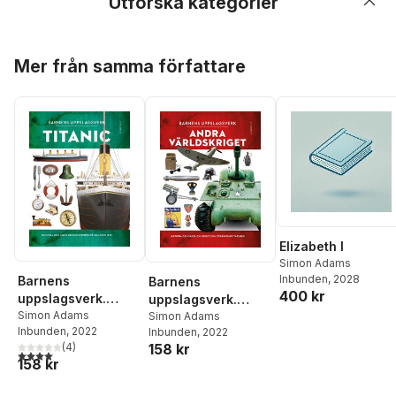
Utforska kategorier
Hoppa över listan
Mer från samma författare
Elizabeth I
Simon Adams
Inbunden
, 2028
Barnens
Barnens
400 kr
uppslagsverk.
uppslagsverk.
Titanic
Simon Adams
Andra världskriget
Simon Adams
Inbunden
, 2022
Inbunden
, 2022
158 kr
(
4
)
4,0
utav 5 stjärnor. Totalt antal röster:
158 kr
Hoppa över listan