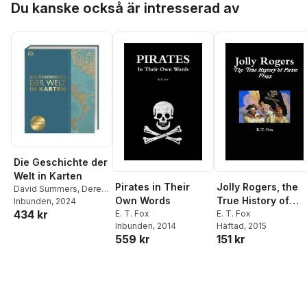
Du kanske också är intresserad av
Die Geschichte der
Welt in Karten
Pirates in Their
Jolly Rogers, the
David Summers
,
Derek
Own Words
True History of
Harvey
Inbunden
,
Peter Chrisp
, 2024
,
434 kr
E. T. Fox
Jeremy Harwood
,
Philip
Pirate Flags
E. T. Fox
Inbunden
, 2014
Wilkinson
,
Philip Parker
,
Häftad
, 2015
559 kr
151 kr
Joel Levy
,
Kay Celtel
,
Simon Adams
,
DK
Verlag