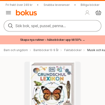
Fri frakt över 249 kr
•
Snabba leveranser
•
Billiga böcker
Sök bok, spel, pussel, penna...
Skapa nya rutiner – hälsoböcker upp till 50% →
Barn och ungdom
Barnböcker 6-9 år
Faktaböcker
Musik och ku