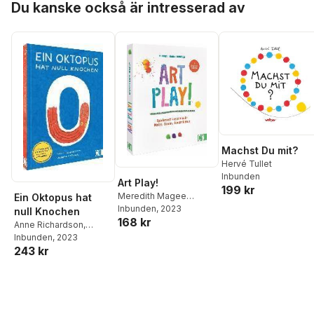
Du kanske också är intresserad av
Machst Du mit?
Hervé Tullet
Inbunden
Art Play!
199 kr
Meredith Magee
Ein Oktopus hat
Donnelly
Inbunden
, 2023
null Knochen
168 kr
Anne Richardson
,
Andrea Antinori
Inbunden
, 2023
243 kr