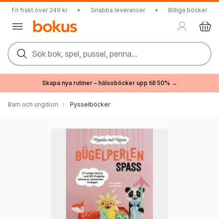
Fri frakt över 249 kr
•
Snabba leveranser
•
Billiga böcker
Sök bok, spel, pussel, penna...
Skapa nya rutiner – hälsoböcker upp till 50% →
Barn och ungdom
Pysselböcker