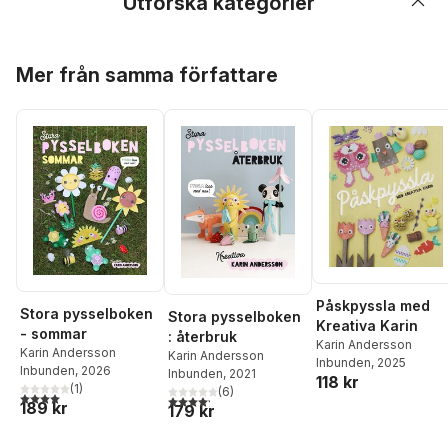
Utforska kategorier
Hoppa över listan
Mer från samma författare
Påskpyssla med
Stora pysselboken
Stora pysselboken
Kreativa Karin
- sommar
: återbruk
Karin Andersson
Karin Andersson
Karin Andersson
Inbunden
, 2025
Inbunden
, 2026
Inbunden
, 2021
118 kr
(
1
)
(
6
)
4,0
utav 5 stjärnor. Totalt antal röster:
4,2
utav 5 stjärnor. Totalt antal röster:
189 kr
179 kr
Hoppa över listan