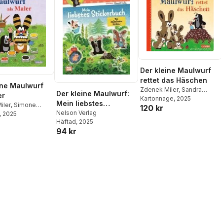
Der kleine Maulwurf
rettet das Häschen
ine Maulwurf
Zdenek Miler
,
Sandra
Der kleine Maulwurf:
er
Grimm
Kartonnage
, 2025
Mein liebstes
iler
,
Simone
120 kr
Stickerbuch
Nelson Verlag
meier
, 2025
Häftad
, 2025
94 kr