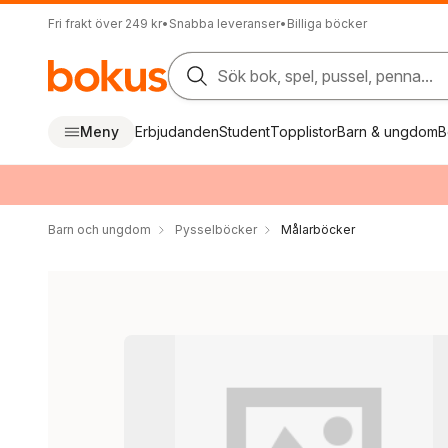
Fri frakt över 249 kr
•
Snabba leveranser
•
Billiga böcker
Sök bok, spel, pussel, penna...
Meny
Erbjudanden
Student
Topplistor
Barn & ungdom
B
Barn och ungdom
Pysselböcker
Målarböcker