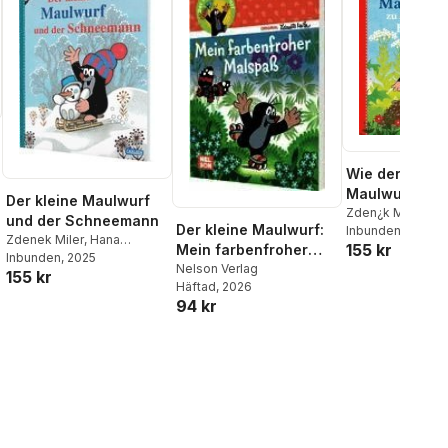
Wie der kleine
Maulwurf zu s
Der kleine Maulwurf
Hose kam
Zden¿k Miler
und der Schneemann
Der kleine Maulwurf:
Inbunden
, 2025
Zdenek Miler
,
Hana
155 kr
Mein farbenfroher
Doskocilova
Inbunden
, 2025
Malspaß
Nelson Verlag
155 kr
Häftad
, 2026
94 kr