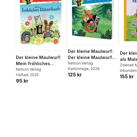
Der kleine Maulwurf:
Der kle
Der kleine Maulwurf
Der kleine Maulwurf:
als Mal
macht ein Picknick
Nelson Verlag
Mein fröhliches
Zdenek M
Kartonnage
, 2026
Rätselbuch
Nelson Verlag
Nettings
Inbunden
125 kr
Häftad
, 2025
155 kr
95 kr