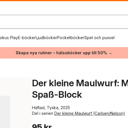
okus Play
E-böcker
Ljudböcker
Pocketböcker
Spel och pussel
Skapa nya rutiner – hälsoböcker upp till 50% →
Der kleine Maulwurf: M
Spaß-Block
Häftad, Tyska, 2025
Del i serien
Der kleine Maulwurf (Carlsen/Nelson)
95 kr