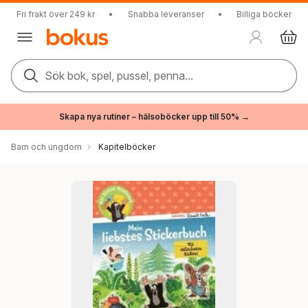
Fri frakt över 249 kr
•
Snabba leveranser
•
Billiga böcker
Sök bok, spel, pussel, penna...
Skapa nya rutiner – hälsoböcker upp till 50% →
Barn och ungdom
Kapitelböcker