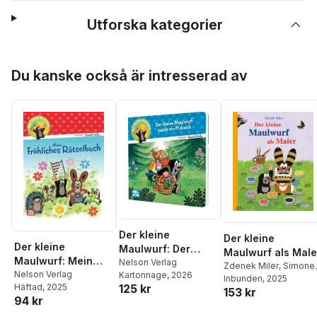
Utforska kategorier
Hoppa över listan
Du kanske också är intresserad av
Der kleine
Der kleine
Der kleine
Maulwurf: Der
Maulwurf als Male
Maulwurf: Mein
kleine Maulwurf
Nelson Verlag
Zdenek Miler
,
Simone
fröhliches
Nelson Verlag
Kartonnage
, 2026
macht ein Picknick
Nettingsmeier
Inbunden
, 2025
125 kr
Häftad
, 2025
Rätselbuch
153 kr
94 kr