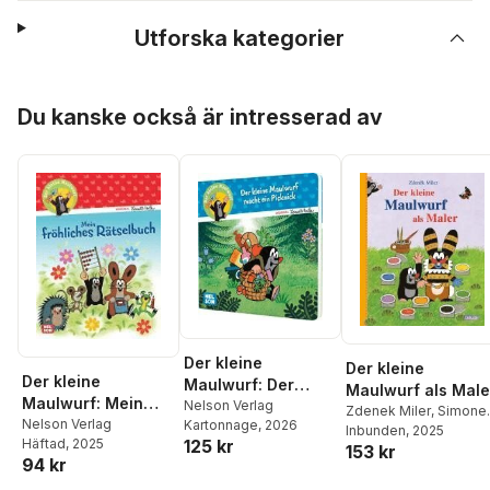
Utforska kategorier
Hoppa över listan
Du kanske också är intresserad av
Der kleine
Der kleine
Der kleine
Maulwurf: Der
Maulwurf als Male
Maulwurf: Mein
kleine Maulwurf
Nelson Verlag
Zdenek Miler
,
Simone
fröhliches
Nelson Verlag
Kartonnage
, 2026
macht ein Picknick
Nettingsmeier
Inbunden
, 2025
125 kr
Häftad
, 2025
Rätselbuch
153 kr
94 kr