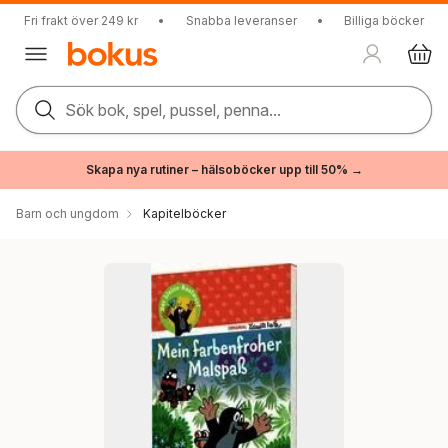
Fri frakt över 249 kr
•
Snabba leveranser
•
Billiga böcker
Sök bok, spel, pussel, penna...
Skapa nya rutiner – hälsoböcker upp till 50% →
Barn och ungdom
Kapitelböcker