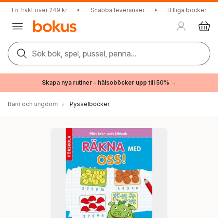
Fri frakt över 249 kr
•
Snabba leveranser
•
Billiga böcker
Sök bok, spel, pussel, penna...
Skapa nya rutiner – hälsoböcker upp till 50% →
Barn och ungdom
Pysselböcker