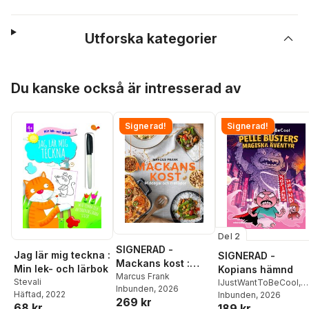
Utforska kategorier
Hoppa över listan
Du kanske också är intresserad av
Signerad!
Signerad!
Del 2
SIGNERAD -
Jag lär mig teckna :
SIGNERAD -
Mackans kost :
Min lek- och lärbok
Kopians hämnd
Middagar och
Marcus Frank
Stevali
IJustWantToBeCool
,
Inbunden
, 2026
matlådor
Häftad
, 2022
Joel Adolphson
Inbunden
, 2026
,
Emil
269 kr
68 kr
189 kr
Ejdemo Beer
,
Victor