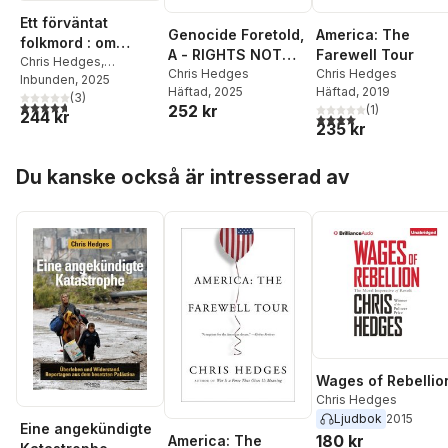
Ett förväntat
Genocide Foretold,
America: The
folkmord : om
A - RIGHTS NOT
Farewell Tour
överlevnad och
Chris Hedges
,
OWNED
Chris Hedges
Chris Hedges
Francesca Albanese
Inbunden
, 2025
motstånd i det
Häftad
, 2025
Häftad
, 2019
(
3
)
ockuperade
4,7
utav 5 stjärnor. Totalt antal röster:
252 kr
(
1
)
244 kr
4,0
utav 5 stjärnor. Tota
Palestina
235 kr
Hoppa över listan
Du kanske också är intresserad av
Wages of Rebellio
Chris Hedges
Ljudbok
2015
Eine angekündigte
180 kr
America: The