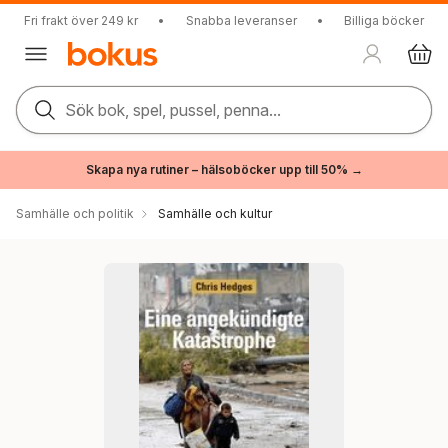
Fri frakt över 249 kr
•
Snabba leveranser
•
Billiga böcker
Sök bok, spel, pussel, penna...
Skapa nya rutiner – hälsoböcker upp till 50% →
Samhälle och politik
Samhälle och kultur