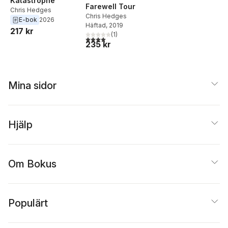
Katastrophe
Farewell Tour
Chris Hedges
Chris Hedges
E-bok
2026
Häftad
, 2019
217 kr
(
1
)
4,0
utav 5 stjärnor. Totalt antal röster:
235 kr
Mina sidor
Hjälp
Om Bokus
Populärt