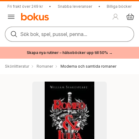
Fri frakt över 249 kr
•
Snabba leveranser
•
Billiga böcker
Sök bok, spel, pussel, penna...
Skapa nya rutiner – hälsoböcker upp till 50% →
Skönlitteratur
Romaner
Moderna och samtida romaner