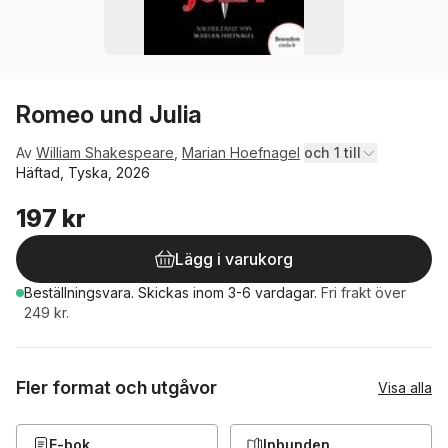
Romeo und Julia
Av
William Shakespeare
,
Marian Hoefnagel
och 1 till
Häftad, Tyska, 2026
197 kr
Lägg i varukorg
Beställningsvara.
Skickas
inom 3-6 vardagar
.
Fri frakt över
249 kr.
Fler format och utgåvor
Visa alla
E-bok
Inbunden