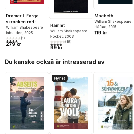
Dramer I. Färga
Macbeth
skräcken röd :
William Shakespeare
,
Hamlet
Carol Rutter
Häftad
, 2015
Hamlet, Macbeth,
William Shakespeare
William Shakespeare
119 kr
Inbunden
, 2025
Richard II, Richard
Pocket
, 2003
(
1
)
III, Romeo och
4,0
utav 5 stjärnor. Totalt antal röster:
(
18
)
279 kr
3,9
utav 5 stjärnor. Totalt antal röster:
Julia, Titus
99 kr
Andronicus
Hoppa över listan
Du kanske också är intresserad av
Nyhet