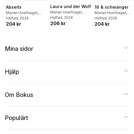
Laura und der Wolf
Abseits
16 & schwanger
Marian Hoefnagel
,
Marian Hoefnagel
,
Marian Hoefnagel
,
Spaß am Lesen Verlag
Häftad
, 2026
Spaß am Lesen Verlag
Häftad
, 2026
Spaß am Lesen Verlag
Häftad
, 2026
206 kr
204 kr
204 kr
Mina sidor
Hjälp
Om Bokus
Populärt