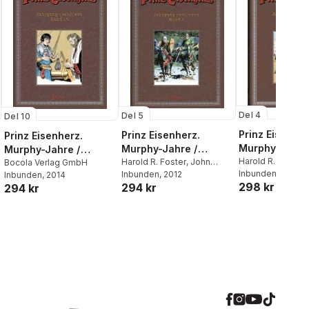
Del 4
Del 5
Del 10
Prinz Eisenher
Prinz Eisenherz.
Prinz Eisenherz.
Murphy-Jahre
Murphy-Jahre /
Murphy-Jahre /
Jahrgang 197
Harold R. Foster
,
Jahrgang 1979/1980
Harold R. Foster
,
John
Jahrgang 1989/1990
Bocola Verlag GmbH
John C.
Inbunden
Murphy
Inbunden
, 2012
Inbunden
, 2014
298 kr
294 kr
294 kr