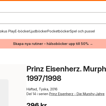
okus Play
E-böcker
Ljudböcker
Pocketböcker
Spel och pussel
Skapa nya rutiner – hälsoböcker upp till 50% →
Prinz Eisenherz. Murp
1997/1998
Häftad, Tyska, 2016
Del 14 i serien
Prinz Eisenherz - Die Murphy-Jahre
296 kr