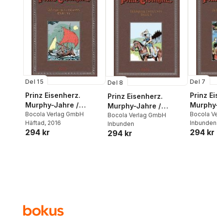
Del 15
Del 7
Del 8
Prinz Eisenherz.
Prinz E
Prinz Eisenherz.
Murphy-Jahre /
Murphy-
Murphy-Jahre /
Jahrgang 1999/2000
Bocola Verlag GmbH
Jahrga
Bocola V
Jahrgang 1985/1986
Bocola Verlag GmbH
Häftad
, 2016
Inbunden
Inbunden
294 kr
294 kr
294 kr