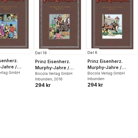
Del 6
Del 16
isenherz.
Prinz Eisenherz.
Prinz Eisenherz.
Jahre /
Murphy-Jahre /
Murphy-Jahre /
ng 1983/1984
erlag GmbH
Jahrgang 1981/1982
Bocola Verlag GmbH
Jahrgang 2001/2002
Bocola Verlag GmbH
Inbunden
Inbunden
, 2016
294 kr
294 kr