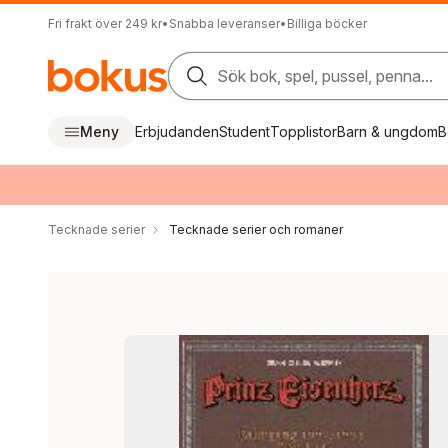
Fri frakt över 249 kr
•
Snabba leveranser
•
Billiga böcker
Sök bok, spel, pussel, penna...
Meny
Erbjudanden
Student
Topplistor
Barn & ungdom
B
Tecknade serier
Tecknade serier och romaner