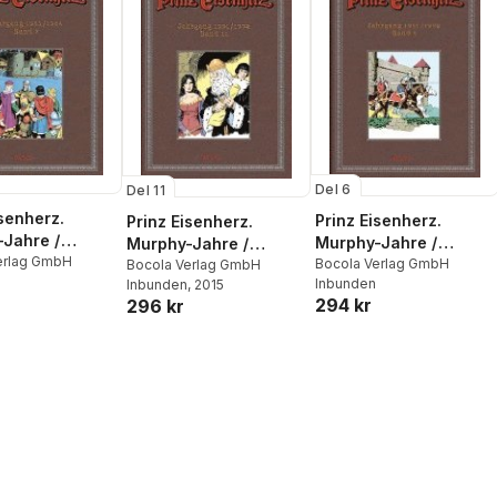
Del 6
Del 11
isenherz.
Prinz Eisenherz.
Prinz Eisenherz.
Jahre /
Murphy-Jahre /
Murphy-Jahre /
ng 1983/1984
erlag GmbH
Jahrgang 1981/1982
Bocola Verlag GmbH
Jahrgang 1991/1992
Bocola Verlag GmbH
Inbunden
Inbunden
, 2015
294 kr
296 kr