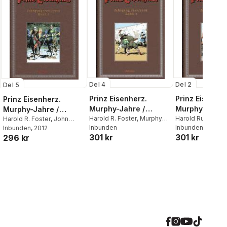
Del 4
Del 2
Del 5
Prinz Eisenherz.
Prinz Eisenher
Prinz Eisenherz.
Murphy-Jahre /
Murphy-Jahre
Murphy-Jahre /
Jahrgang 1977/1978
Harold R. Foster
,
Murphy
Jahrgang 197
Harold Rudolph F
Jahrgang 1979/1980
Harold R. Foster
,
John
John C.
Inbunden
John Cullen Mur
Inbunden
Murphy
Inbunden
, 2012
301 kr
301 kr
296 kr