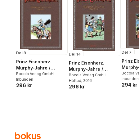
Del 7
Del 8
Del 14
Prinz E
Prinz Eisenherz.
Prinz Eisenherz.
Murphy-
Murphy-Jahre /
Murphy-Jahre /
Jahrga
Bocola V
Jahrgang 1985/1986
Bocola Verlag GmbH
Jahrgang 1997/1998
Bocola Verlag GmbH
Inbunden
Inbunden
Häftad
, 2016
294 kr
296 kr
296 kr