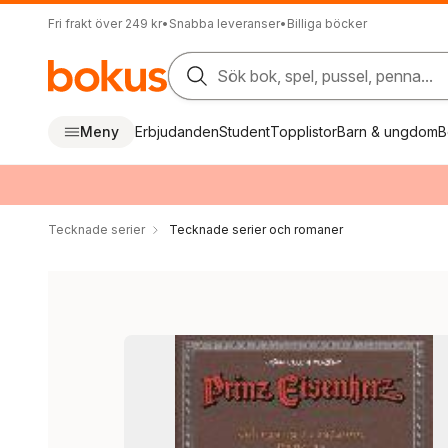
Fri frakt över 249 kr
•
Snabba leveranser
•
Billiga böcker
Sök bok, spel, pussel, penna...
Meny
Erbjudanden
Student
Topplistor
Barn & ungdom
B
Tecknade serier
Tecknade serier och romaner