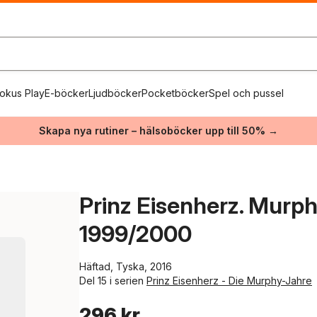
okus Play
E-böcker
Ljudböcker
Pocketböcker
Spel och pussel
Skapa nya rutiner – hälsoböcker upp till 50% →
Prinz Eisenherz. Murp
1999/2000
Häftad, Tyska, 2016
Del 15 i serien
Prinz Eisenherz - Die Murphy-Jahre
296 kr