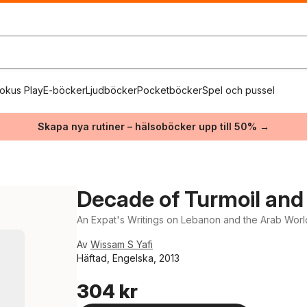
okus Play
E-böcker
Ljudböcker
Pocketböcker
Spel och pussel
Skapa nya rutiner – hälsoböcker upp till 50% →
Decade of Turmoil and
An Expat's Writings on Lebanon and the Arab Wor
Av
Wissam S Yafi
Häftad, Engelska, 2013
304 kr