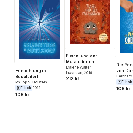
Fussel und der
Mutausbruch
Die Pen
Malene Walter
Erleuchtung in
von Ob
Inbunden
, 2019
Büdelsdorf
Bernhar
212 kr
E-bok
Philipp S. Holstein
E-bok
2018
109 kr
109 kr