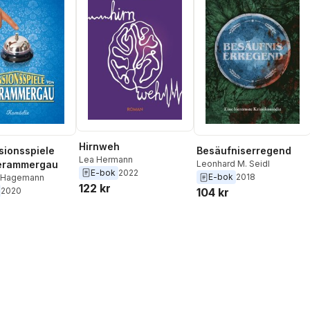
Hirnweh
sionsspiele
Besäufniserregend
Lea Hermann
erammergau
Leonhard M. Seidl
E-bok
2022
E-bok
2018
d Hagemann
122 kr
2020
104 kr