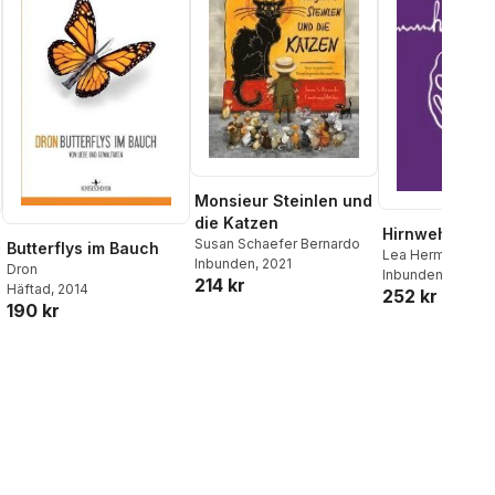
Monsieur Steinlen und
die Katzen
Hirnweh
Susan Schaefer Bernardo
Butterflys im Bauch
Lea Hermann
Inbunden
, 2021
Dron
Inbunden
, 2022
214 kr
Häftad
, 2014
252 kr
190 kr