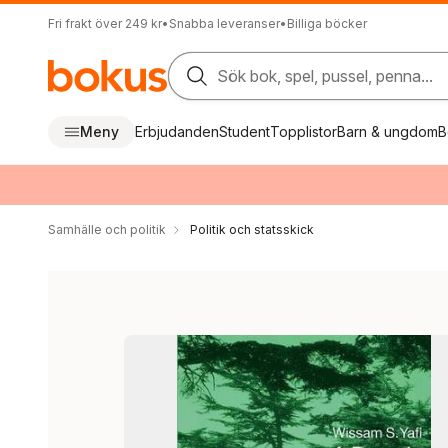
Fri frakt över 249 kr
•
Snabba leveranser
•
Billiga böcker
Sök bok, spel, pussel, penna...
Meny
Erbjudanden
Student
Topplistor
Barn & ungdom
B
Samhälle och politik
Politik och statsskick