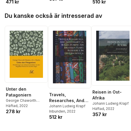
471 kr
510 kr
Hoppa över listan
Du kanske också är intresserad av
Unter den
Reisen in Ost-
Travels,
Patagoniern
Afrika
Researches, And
George Chaworth
Johann Ludwig Krapf
Musters
Häftad
, 2022
Missionary La
Johann Ludwig Krapf
Häftad
, 2022
278 kr
Inbunden
, 2022
Bours, During An
357 kr
512 kr
Eighteen Year's
Residence In
Eastern Africa