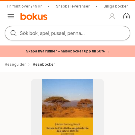
Fri frakt över 249 kr
•
Snabba leveranser
•
Billiga böcker
Sök bok, spel, pussel, penna...
Skapa nya rutiner – hälsoböcker upp till 50% →
Reseguider
Reseböcker