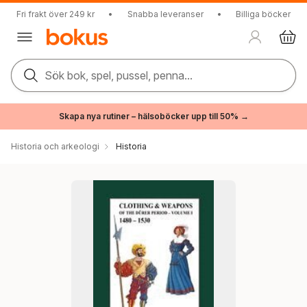
Fri frakt över 249 kr
•
Snabba leveranser
•
Billiga böcker
Sök bok, spel, pussel, penna...
Skapa nya rutiner – hälsoböcker upp till 50% →
Historia och arkeologi
Historia