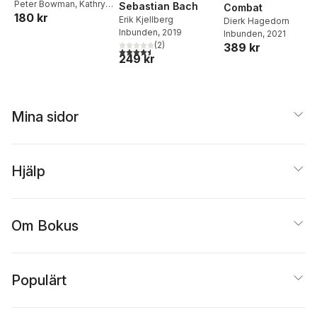
Recorder, Volume 2
Peter Bowman
,
Kathryn
Sebastian Bach
Combat
180 kr
Anne Bennetts
Erik Kjellberg
Dierk Hagedorn
Inbunden
, 2019
Inbunden
, 2021
(
2
)
389 kr
4,5
utav 5 stjärnor. Totalt antal röster:
249 kr
Mina sidor
Hjälp
Om Bokus
Populärt