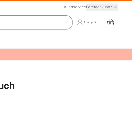
Kundservice
Företagskund?
uch