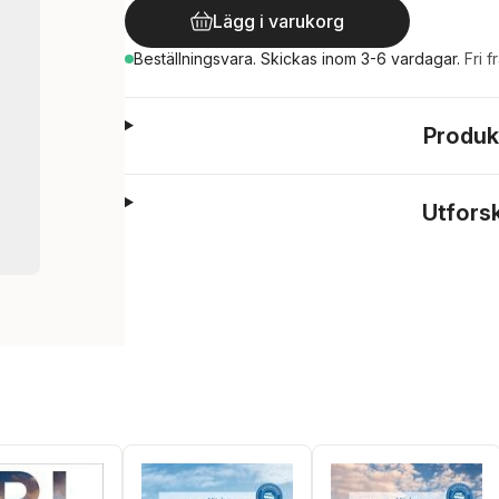
Lägg i varukorg
Beställningsvara.
Skickas
inom 3-6 vardagar
.
Fri f
Produk
Utfors