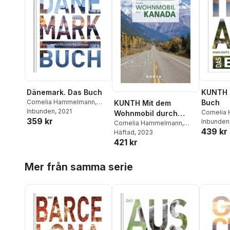
Dänemark. Das Buch
KUNTH I
Cornelia Hammelmann
,
Buch
KUNTH Mit dem
Kunth Verlag
Inbunden
, 2021
Cornelia
Wohnmobil durch
359 kr
Anke Be
Inbunden
Kanada
Cornelia Hammelmann
,
439 kr
Fischer
,
S
Andrea Lammert
Häftad
, 2023
,
Iris
Gerhard 
421 kr
Ottinger
,
Dörte Saße
,
Ulfert
Schaper
Schönfeld
Hoppa över listan
Mer från samma serie