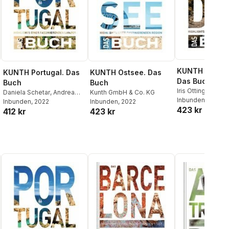
KUNTH Schwe
KUNTH Portugal. Das
KUNTH Ostsee. Das
Das Buch
Buch
Buch
Iris Ottinger
,
Jutta
Daniela Schetar
,
Andrea
Kunth GmbH & Co. KG
Inbunden
, 2022
Lammert
Inbunden
, 2022
Inbunden
, 2022
423 kr
412 kr
423 kr