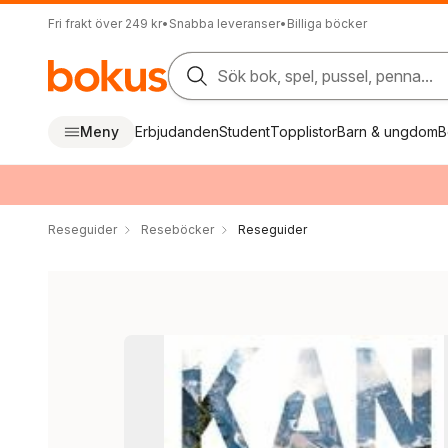
Fri frakt över 249 kr
•
Snabba leveranser
•
Billiga böcker
Sök bok, spel, pussel, penna...
Meny
Erbjudanden
Student
Topplistor
Barn & ungdom
B
Reseguider
Reseböcker
Reseguider