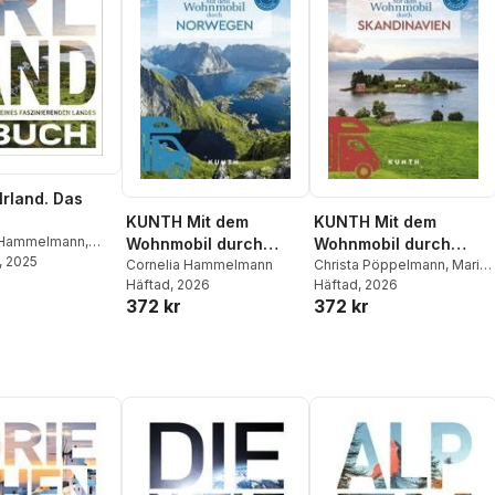
rland. Das
KUNTH Mit dem
KUNTH Mit dem
 Hammelmann
,
Wohnmobil durch
Wohnmobil durch
nstem
, 2025
,
Robert
Norwegen
Cornelia Hammelmann
Skandinavien
Christa Pöppelmann
,
Maria
tefan Jordan
,
Häftad
, 2026
Kornkamp
Häftad
, 2026
,
Cornelia
von Kapff
,
Iris
372 kr
372 kr
Hammelmann
,
Sibylle von
Kapff
,
Andrea Lammert