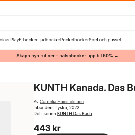
okus Play
E-böcker
Ljudböcker
Pocketböcker
Spel och pussel
Skapa nya rutiner – hälsoböcker upp till 50% →
KUNTH Kanada. Das B
Av
Cornelia Hammelmann
Inbunden, Tyska, 2022
Del i serien
KUNTH Das Buch
443 kr