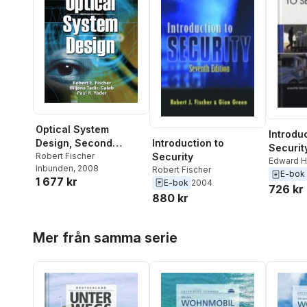
Optical System
Introduc
Design, Second
Introduction to
Securit
Edition
Robert Fischer
Security
Edward H
Inbunden
, 2008
Robert Fischer
Fischer
E-bok
1 677 kr
E-bok
2004
726 kr
880 kr
Hoppa över listan
Mer från samma serie