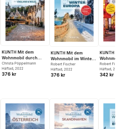
KUNTH Mit dem
KUNTH Mit d
KUNTH Mit dem
Wohnmobil durch
Wohnmobil in
Wohnmobil im Winter
England & Wales
Christa Pöppelmann
Städte Europa
Robert Fischer
durch ganz Europa
Robert Fischer
Häftad
, 2022
Häftad
, 2022
Häftad
, 2022
376 kr
342 kr
376 kr