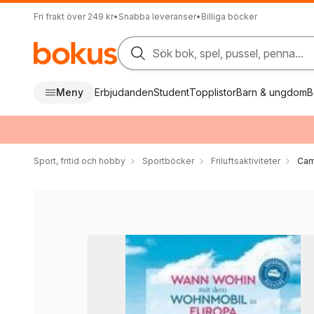
Fri frakt över 249 kr
•
Snabba leveranser
•
Billiga böcker
Sök bok, spel, pussel, penna...
Meny
Erbjudanden
Student
Topplistor
Barn & ungdom
B
Sport, fritid och hobby
Sportböcker
Friluftsaktiviteter
Cam