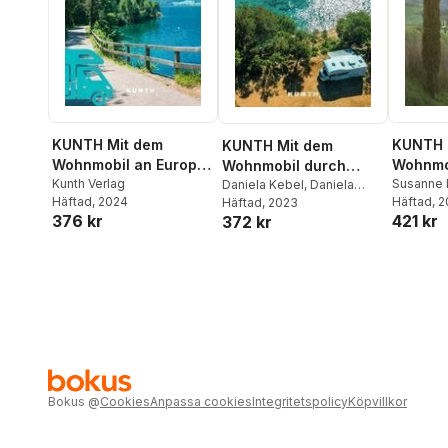
KUNTH Mit dem
KUNTH 
KUNTH Mit dem
Wohnmobil an Europas
Wohnmo
Wohnmobil durch
Flüsse und Seen
Kunth Verlag
Europa
Susanne 
Kroatien
Daniela Kebel
,
Daniela
Häftad
, 2024
Häftad
, 
Schetar
Häftad
, 2023
,
Iris Schaper
,
376 kr
421 kr
372 kr
Sibylle von Kapff
Bokus
@
Cookies
Anpassa cookies
Integritetspolicy
Köpvillkor