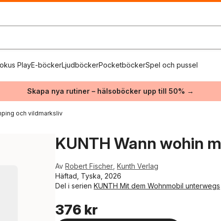
okus Play
E-böcker
Ljudböcker
Pocketböcker
Spel och pussel
Skapa nya rutiner – hälsoböcker upp till 50% →
ping och vildmarksliv
KUNTH Wann wohin mi
Av
Robert Fischer
,
Kunth Verlag
Häftad, Tyska, 2026
Del i serien
KUNTH Mit dem Wohnmobil unterwegs
376 kr