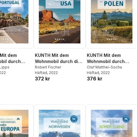
Mit dem
KUNTH Mit dem
KUNTH Mit dem
bil durch
Wohnmobil durch die
Wohnmobil durch
l
Lipps
USA
Robert Fischer
Polen
Olaf Matthei-Socha
2022
Häftad
, 2022
Häftad
, 2022
372 kr
376 kr