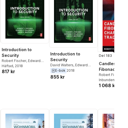
Introduction to
Introduction to
Security
Del 183
Security
Robert Fischer
,
Edward
Candlesticks,
David Walters
,
Edward
Halibozek
Häftad
, 2018
,
David Walters
Fibonacci, an
Halibozek
,
Robert Fischer
E-bok
2018
817 kr
Pattern Tradi
Robert Fischer
,
J
855 kr
Fischer
Inbunden
, 2003
1 068 kr