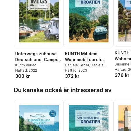
KUNTH 
Unterwegs zuhause
KUNTH Mit dem
Wohnmo
Deutschland, Camping
Wohnmobil durch
Portuga
Susanne 
am Wasser
Kunth Verlag
Kroatien
Daniela Kebel
,
Daniela
Häftad
, 
Häftad
, 2022
Schetar
Häftad
, 2023
,
Iris Schaper
,
376 kr
303 kr
372 kr
Sibylle von Kapff
Hoppa över listan
Du kanske också är intresserad av