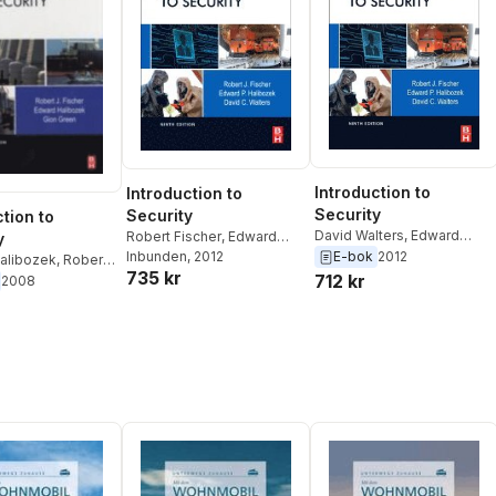
Introduction to
Introduction to
Security
Security
tion to
David Walters
,
Edward
Robert Fischer
,
Edward
y
Halibozek
,
Robert Fischer
Halibozek
Inbunden
, 2012
,
David Walters
E-bok
2012
alibozek
,
Robert
735 kr
712 kr
2008