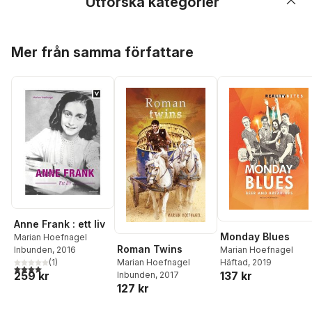
Utforska kategorier
Hoppa över listan
Mer från samma författare
Anne Frank : ett liv
Monday Blues
Marian Hoefnagel
Roman Twins
Inbunden
, 2016
Marian Hoefnagel
(
1
)
Häftad
, 2019
Marian Hoefnagel
4,0
utav 5 stjärnor. Totalt antal röster:
259 kr
137 kr
Inbunden
, 2017
127 kr
Hoppa över listan