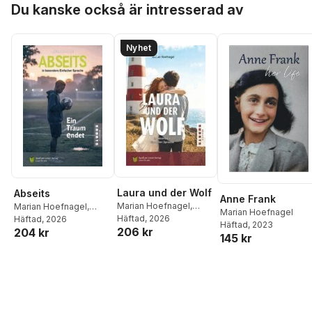
Du kanske också är intresserad av
Nyhet
Laura und der Wolf
Abseits
Anne Frank
Marian Hoefnagel
,
Marian Hoefnagel
,
Marian Hoefnagel
Spaß am Lesen Verlag
Häftad
, 2026
Spaß am Lesen Verlag
Häftad
, 2026
Häftad
, 2023
206 kr
204 kr
145 kr