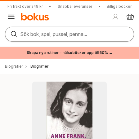
Fri frakt över 249 kr
•
Snabba leveranser
•
Billiga böcker
Sök bok, spel, pussel, penna...
Skapa nya rutiner – hälsoböcker upp till 50% →
Biografier
Biografier