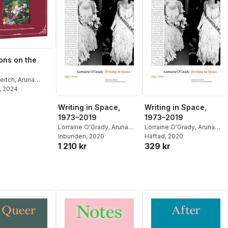
ns on the
eitch
,
Aruna
, 2024
Writing in Space,
Writing in Space,
1973–2019
1973–2019
Lorraine O'Grady
,
Aruna
Lorraine O'Grady
,
Aruna
D'Souza
Inbunden
, 2020
D'Souza
Häftad
, 2020
1 210 kr
329 kr