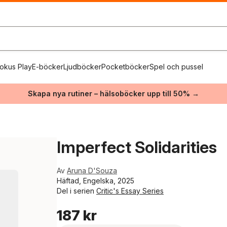
okus Play
E-böcker
Ljudböcker
Pocketböcker
Spel och pussel
Skapa nya rutiner – hälsoböcker upp till 50% →
Imperfect Solidarities
Av
Aruna D'Souza
Häftad, Engelska, 2025
Del i serien
Critic's Essay Series
187 kr