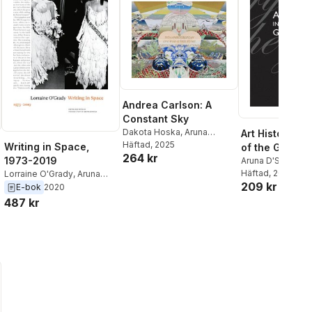
Andrea Carlson: A
Constant Sky
Dakota Hoska
,
Aruna
Art History in
Dsouza
Häftad
, 2025
,
Dakota Hoska
Writing in Space,
of the Global 
264 kr
1973-2019
Aruna D'Souza
,
Ji
Häftad
, 2014
Lorraine O'Grady
,
Aruna
209 kr
D'Souza
E-bok
2020
487 kr