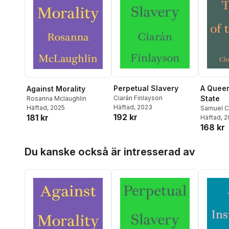
Perpetual Slavery
A Queer
Against Morality
Ciarán Finlayson
State
Rosanna Mclaughlin
Häftad
, 2023
Häftad
, 2025
Samuel 
192 kr
181 kr
Häftad
, 
168 kr
Hoppa över listan
Du kanske också är intresserad av