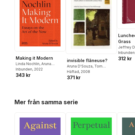
Luncheo
Grass
Jeffrey D
D'Souza
Inbunden
312 kr
Making it Modern
invisible flâneuse?
Linda Nochlin
,
Aruna
Aruna D'Souza
,
Tom
D'Souza
Inbunden
, 2022
McDonough
Häftad
, 2008
343 kr
371 kr
Hoppa över listan
Mer från samma serie