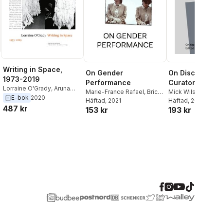
Writing in Space,
On Gender
On Discourse 
1973-2019
Performance
Curatorial
Lorraine O'Grady
,
Aruna
Marie-France Rafael
,
Brice
Mick Wilson
D'Souza
E-bok
2020
Dellsperger
Häftad
, 2021
Häftad
, 2026
487 kr
153 kr
193 kr