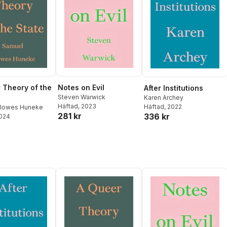
 Theory of the
Notes on Evil
After Institutions
Steven Warwick
Karen Archey
Häftad
, 2023
Häftad
, 2022
Clowes Huneke
281 kr
336 kr
2024