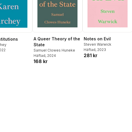
A Queer Theory of the
Notes on Evil
stitutions
State
Steven Warwick
chey
Häftad
, 2023
2022
Samuel Clowes Huneke
281 kr
Häftad
, 2024
168 kr