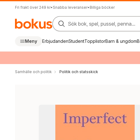
Fri frakt över 249 kr
•
Snabba leveranser
•
Billiga böcker
Sök bok, spel, pussel, penna...
Meny
Erbjudanden
Student
Topplistor
Barn & ungdom
B
Samhälle och politik
Politik och statsskick