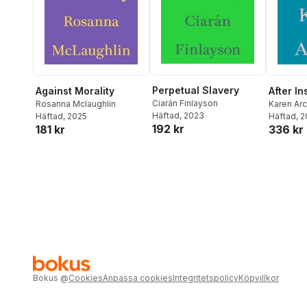
Perpetual Slavery
Against Morality
After In
Ciarán Finlayson
Rosanna Mclaughlin
Karen Ar
Häftad
, 2023
Häftad
, 2025
Häftad
, 
192 kr
181 kr
336 kr
Bokus
@
Cookies
Anpassa cookies
Integritetspolicy
Köpvillkor