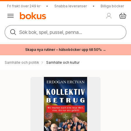
Fri frakt över 249 kr
•
Snabba leveranser
•
Billiga böcker
Sök bok, spel, pussel, penna...
Skapa nya rutiner – hälsoböcker upp till 50% →
Samhälle och politik
Samhälle och kultur