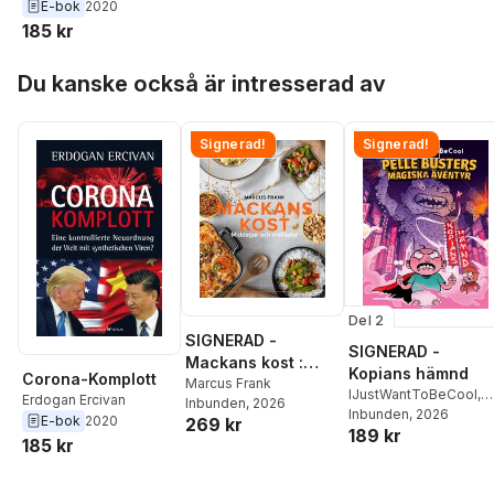
E-bok
2020
185 kr
Hoppa över listan
Du kanske också är intresserad av
Signerad!
Signerad!
Del 2
SIGNERAD -
SIGNERAD -
Mackans kost :
Kopians hämnd
Corona-Komplott
Middagar och
Marcus Frank
IJustWantToBeCool
,
Erdogan Ercivan
Inbunden
, 2026
matlådor
Joel Adolphson
Inbunden
, 2026
,
Emil
E-bok
2020
269 kr
189 kr
Ejdemo Beer
,
Victor
185 kr
Beer