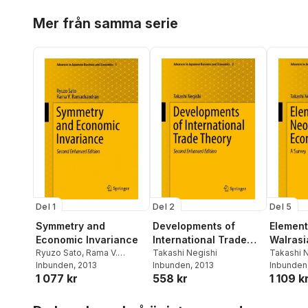
Hoppa över listan
Mer från samma serie
Del 1
Del 2
Del 5
Symmetry and
Developments of
Element
Economic Invariance
International Trade
Walrasi
Ryuzo Sato
,
Rama V.
Theory
Takashi Negishi
Takashi 
Ramachandran
Inbunden
, 2013
Inbunden
, 2013
Inbunden
1 077 kr
558 kr
1 109 k
Hoppa över listan