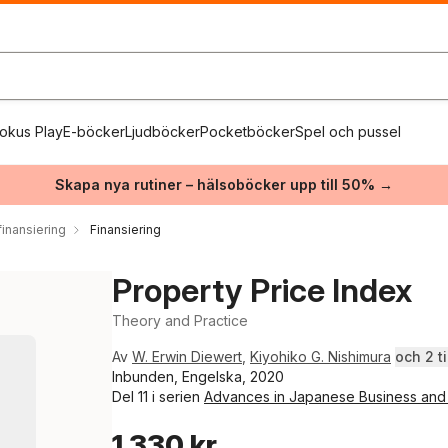
okus Play
E-böcker
Ljudböcker
Pocketböcker
Spel och pussel
Skapa nya rutiner – hälsoböcker upp till 50% →
inansiering
Finansiering
Property Price Index
Theory and Practice
Av
W. Erwin Diewert
,
Kiyohiko G. Nishimura
och 2 ti
Inbunden, Engelska, 2020
Del 11 i serien
Advances in Japanese Business and
1 330 kr