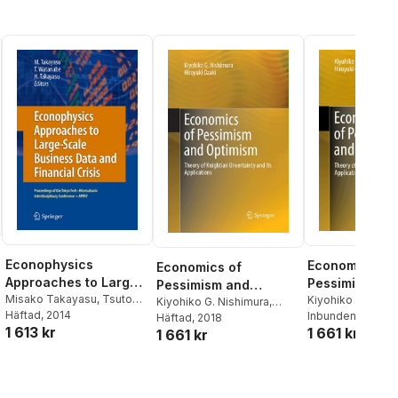
Econophysics
Economics of
Economics of
Approaches to Large-
Pessimism an
Pessimism and
Scale Business Data
Misako Takayasu
,
Tsutomu
Optimism
Kiyohiko G. Nish
Optimism
Kiyohiko G. Nishimura
,
Watanabe
Häftad
, 2014
,
Hideki
Hiroyuki Ozaki
Inbunden
, 2017
and Financial Crisis
Hiroyuki Ozaki
Häftad
, 2018
1 613 kr
Takayasu
1 661 kr
1 661 kr