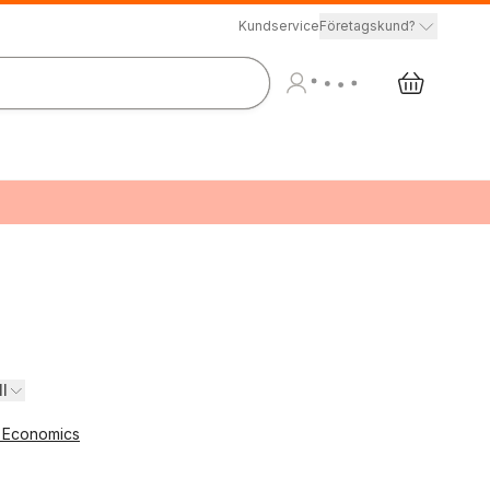
Kundservice
Företagskund?
ll
 Economics