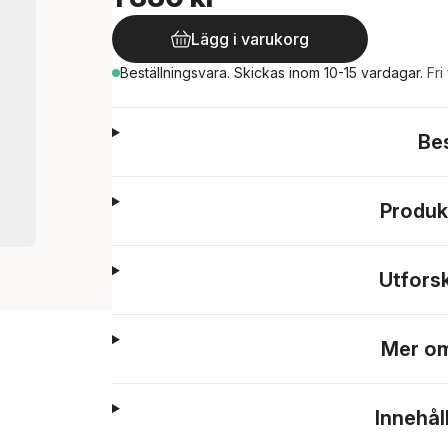
Lägg i varukorg
Beställningsvara.
Skickas
inom 10-15 vardagar
.
Fri
Be
Produk
Utfors
Mer om
Innehål