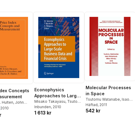
Molecular Processes
Econophysics
ndex Concepts
in Space
Approaches to Large-
asurement
Tsutomu Watanabe
,
Isao
Scale Business Data
Misako Takayasu
,
Tsutomu
. Hulten
,
John
Shimamura
Häftad
, 2011
,
Mikio Shimizu
,
Watanabe
Inbunden
, 2010
,
Hideki
and Financial Crisis
s
,
W. Erwin
2010
542 kr
Yukikazu Itikawa
1 613 kr
Takayasu
r