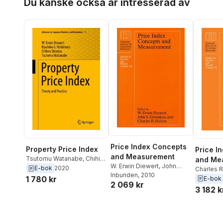
Du kanske också är intresserad av
Price Index Concepts
Property Price Index
Price I
and Measurement
Tsutomu Watanabe
,
Chihiro
and Me
W. Erwin Diewert
,
John
Shimizu
,
Kiyohiko G.
E-bok
2020
Charles R
Greenlees
Inbunden
, 2010
,
Charles R.
Nishimura
,
W. Erwin Diewert
Greenlee
1 780 kr
E-bok
2 069 kr
Hulten
Diewert
3 182 k