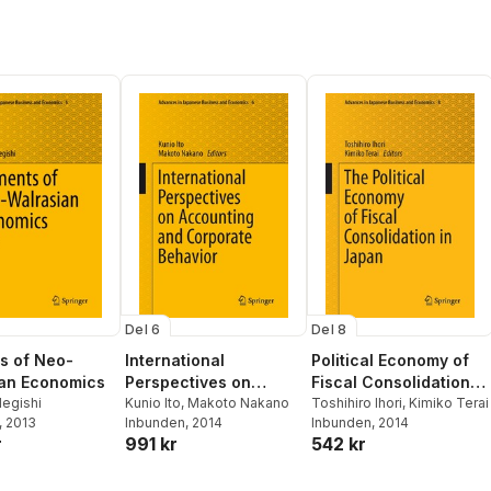
Del 6
Del 8
s of Neo-
International
Political Economy of
an Economics
Perspectives on
Fiscal Consolidation in
Negishi
Accounting and
Kunio Ito
,
Makoto Nakano
Japan
Toshihiro Ihori
,
Kimiko Terai
, 2013
Inbunden
, 2014
Inbunden
, 2014
Corporate Behavior
r
991 kr
542 kr