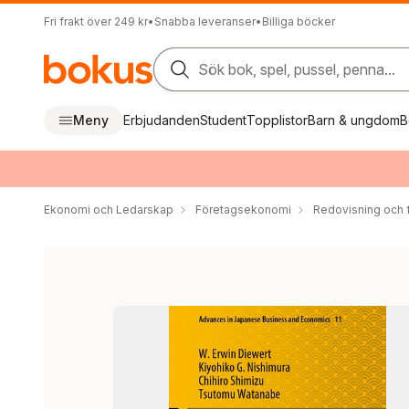
Fri frakt över 249 kr
•
Snabba leveranser
•
Billiga böcker
Sök bok, spel, pussel, penna...
Meny
Erbjudanden
Student
Topplistor
Barn & ungdom
B
Ekonomi och Ledarskap
Företagsekonomi
Redovisning och f