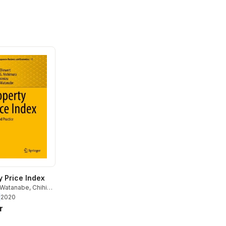
y Price Index
 Watanabe
,
Chihiro
Kiyohiko G.
2020
a
,
W. Erwin Diewert
r