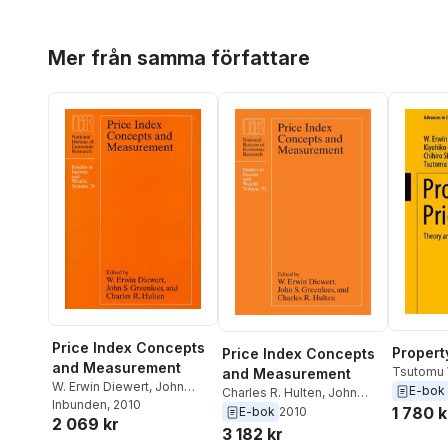
Hoppa över listan
Mer från samma författare
Price Index Concepts
Propert
Price Index Concepts
and Measurement
Tsutomu
and Measurement
W. Erwin Diewert
,
John
Shimizu
,
E-bok
Charles R. Hulten
,
John
Greenlees
Inbunden
, 2010
,
Charles R.
Nishimur
Greenlees
,
W. Erwin
1 780 k
E-bok
2010
2 069 kr
Hulten
Diewert
3 182 kr