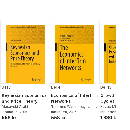
Del 7
Del 4
Del 13
Keynesian Economics
Economics of Interfirm
Growth and B
and Price Theory
Networks
Cycles with
Masayuki Otaki
Tsutomu Watanabe
,
Iichiro
Equilibrium
Kazuo Mino
Inbunden
, 2015
Uesugi
Inbunden
,
Arito Ono
, 2015
Inbunden
, 2017
Indeterminacy
558 kr
558 kr
1 330 kr