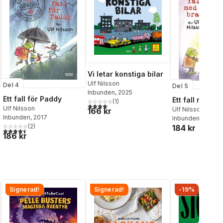
Vi letar konstiga bilar
Ulf Nilsson
Del 4
Del 5
Inbunden
, 2025
Ett fall för Paddy
Ett fall med et
(
1
)
4,0
utav 5 stjärnor. Totalt antal röster:
Ulf Nilsson
Ulf Nilsson
166 kr
Inbunden
, 2017
Inbunden
, 2021
(
2
)
184 kr
4,5
utav 5 stjärnor. Totalt antal röster:
al röster:
186 kr
Signerad!
Signerad!
-19%