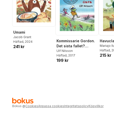
Björn Kli
Lindén
,
A
Malm
,
Kar
Nilsson
,
U
Thomas 
Schenck-
Semb
,
Ma
Umami
Thurin
,
S
Jacob Grant
Kommissarie Gordon.
Havucla
Häftad
, 2024
Det sista fallet?
Mariajo Il
241 kr
Häftad
, 
(Turkiska)
Ulf Nilsson
215 kr
Häftad
, 2017
199 kr
Bokus
@
Cookies
Anpassa cookies
Integritetspolicy
Köpvillkor