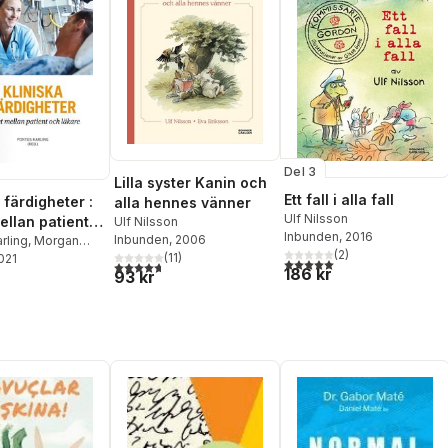
Del 3
Lilla syster Kanin och
Ett fall i alla fall
 färdigheter :
alla hennes vänner
Ulf Nilsson
ellan patient
Ulf Nilsson
Inbunden
, 2016
Inbunden
, 2006
are
rling
,
Morgan
(
2
)
(
11
)
on
2021
,
Christian
5,0
utav 5 stjärnor. Totalt ant
4,7
utav 5 stjärnor. Totalt antal röster:
186 kr
93 kr
ansen
,
Anders
g
,
Naomi Clyne
,
afsson
,
Jarl
Oskar
sson
,
Lars
sohn
,
Jörgen
n
,
Lars Johan
,
Mikael
on
,
Gauti
sson
,
Anna Klinge
,