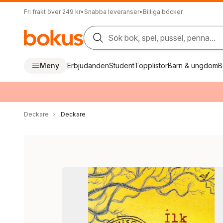
Fri frakt över 249 kr
•
Snabba leveranser
•
Billiga böcker
Sök bok, spel, pussel, penna...
Meny
Erbjudanden
Student
Topplistor
Barn & ungdom
B
Deckare
Deckare