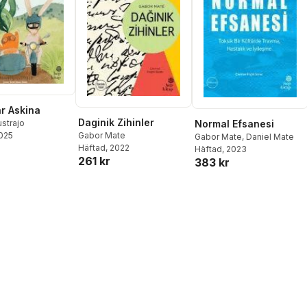
nge
,
Christina
rne Lindgren
,
Jan
i Nielsen
,
Ulf
lrika Ottander
,
Sandström
,
Karin
Gustafsson
,
Olof
lin Sund
,
Anders
igvard Åkerman
r Askina
Daginik Zihinler
Normal Efsanesi
ustrajo
Gabor Mate
2025
Gabor Mate
,
Daniel Mate
Häftad
, 2022
Häftad
, 2023
261 kr
383 kr