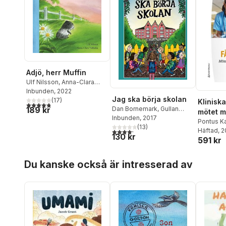
Adjö, herr Muffin
Ulf Nilsson
,
Anna-Clara
Tidholm
Inbunden
, 2022
Jag ska börja skolan
(
17
)
Kliniska
4,8
utav 5 stjärnor. Totalt antal röster:
189 kr
Dan Bornemark
,
Gullan
mötet m
Bornemark
Inbunden
, 2017
,
Helena Bross
,
och läk
Pontus Ka
Helen Dahlbäck
(
13
)
,
Kristian
Anderss
Häftad
, 
4,2
utav 5 stjärnor. Totalt antal röster:
130 kr
Hallberg
,
Britt G Hallqvist
,
591 kr
Anker-H
Lennart Hellsing
,
Petter
Blomber
Lidbeck
,
Kerstin Lundberg
Hoppa över listan
Ewa Gust
Du kanske också är intresserad av
Hahn
,
Mårten Melin
,
Ulf
Hellman
,
Nilsson
,
Johan Unenge
,
Hemming
Jesús Verona
,
Filippa
Henning
Widlund
,
Carin Wirsén
Herlofso
Liedholm
Johanss
Jóhanne