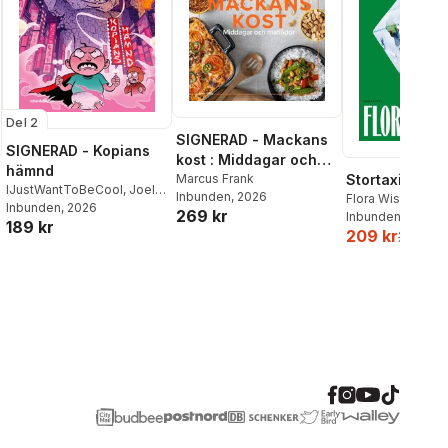
Del 2
SIGNERAD - Mackans
SIGNERAD - Kopians
kost : Middagar och
hämnd
matlådor
Marcus Frank
Stortaxi
IJustWantToBeCool
,
Joel
Inbunden
, 2026
Flora Wiström
Adolphson
Inbunden
, 2026
,
Emil Ejdemo
269 kr
Inbunden
, 2026
189 kr
Beer
,
Victor Beer
209 kr
259 kr