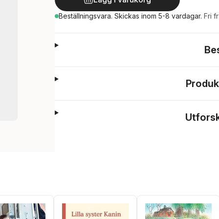
Beställningsvara.
Skickas
inom 5-8 vardagar
.
Fri f
Be
Produk
Utfors