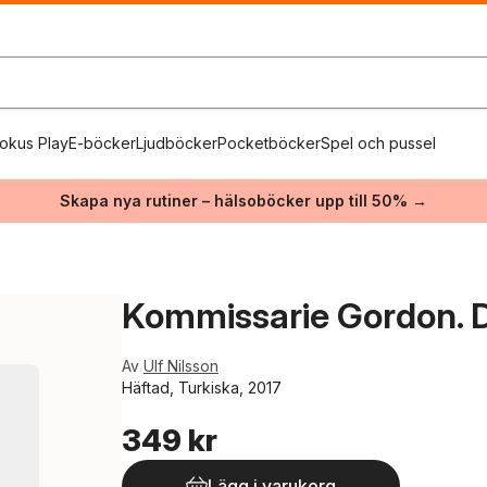
okus Play
E-böcker
Ljudböcker
Pocketböcker
Spel och pussel
Skapa nya rutiner – hälsoböcker upp till 50% →
Kommissarie Gordon. De
Av
Ulf Nilsson
Häftad, Turkiska, 2017
349 kr
Lägg i varukorg