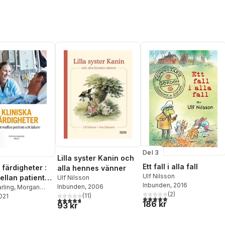
Del 3
Lilla syster Kanin och
Ett fall i alla fall
 färdigheter :
alla hennes vänner
Ulf Nilsson
ellan patient
Ulf Nilsson
Inbunden
, 2016
Inbunden
, 2006
are
rling
,
Morgan
(
2
)
(
11
)
on
2021
,
Christian
5,0
utav 5 stjärnor. Totalt ant
4,7
utav 5 stjärnor. Totalt antal röster:
186 kr
93 kr
ansen
,
Anders
g
,
Naomi Clyne
,
afsson
,
Jarl