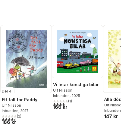
Vi letar konstiga bilar
Ulf Nilsson
Del 4
Inbunden
, 2025
Alla döda små 
Ett fall för Paddy
(
1
)
4,0
utav 5 stjärnor. Totalt antal röster:
Ulf Nilsson
Ulf Nilsson
166 kr
Inbunden
, 2023
Inbunden
, 2017
147 kr
(
2
)
4,5
utav 5 stjärnor. Totalt antal röster:
al röster:
186 kr