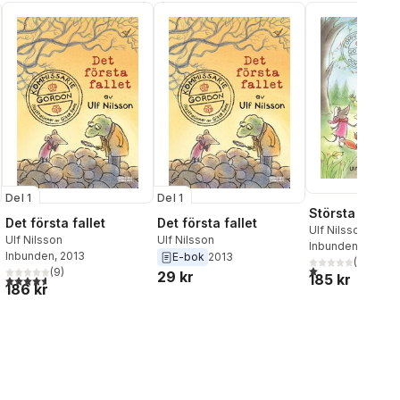
Del 1
Del 1
Största minsta
Det första fallet
Det första fallet
Ulf Nilsson
,
Gitte
Ulf Nilsson
Ulf Nilsson
Inbunden
, 2019
Inbunden
, 2013
E-bok
2013
(
1
)
1,0
utav 5 stjärnor.
(
9
)
29 kr
185 kr
4,6
utav 5 stjärnor. Totalt antal röster:
al röster:
186 kr