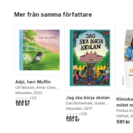
Hoppa över listan
Mer från samma författare
Adjö, herr Muffin
Ulf Nilsson
,
Anna-Clara
Tidholm
Inbunden
, 2022
Jag ska börja skolan
(
17
)
Kliniska
4,8
utav 5 stjärnor. Totalt antal röster:
189 kr
Dan Bornemark
,
Gullan
mötet m
Bornemark
Inbunden
, 2017
,
Helena Bross
,
och läk
Pontus Ka
Helen Dahlbäck
(
13
)
,
Kristian
Anderss
Häftad
, 
4,2
utav 5 stjärnor. Totalt antal röster:
130 kr
Hallberg
,
Britt G Hallqvist
,
591 kr
Anker-H
Lennart Hellsing
,
Petter
Blomber
Lidbeck
,
Kerstin Lundberg
Hoppa över listan
Ewa Gust