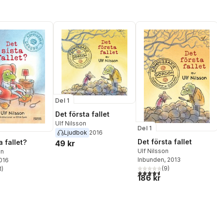
Oskar
sson
,
Lars
sohn
,
Jörgen
n
,
Lars Johan
,
Mikael
on
,
Gauti
sson
,
Anna Klinge
,
nge
,
Christina
rne Lindgren
,
Jan
i Nielsen
,
Ulf
lrika Ottander
,
Del 1
Sandström
,
Karin
Gustafsson
,
Olof
Det första fallet
lin Sund
,
Anders
Ulf Nilsson
Del 1
igvard Åkerman
Ljudbok
2016
Det första fallet
a fallet?
49 kr
Ulf Nilsson
on
Inbunden
, 2013
2016
(
9
)
1
)
4,6
utav 5 stjärnor. Totalt ant
stjärnor. Totalt antal röster:
186 kr