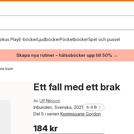
okus Play
E-böcker
Ljudböcker
Pocketböcker
Spel och pussel
Skapa nya rutiner – hälsoböcker upp till 50% →
re barn
Ett fall med ett brak
Av
Ulf Nilsson
Inbunden, Svenska, 2021
6-9 år
Del 5 i serien
Kommissarie Gordon
184 kr