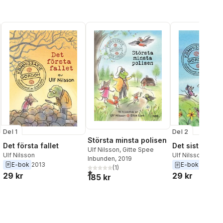
Del 1
Del 2
Största minsta polisen
Det första fallet
Det sista falle
Ulf Nilsson
,
Gitte Spee
Ulf Nilsson
Ulf Nilsson
Inbunden
, 2019
E-bok
2013
E-bok
2015
(
1
)
1,0
utav 5 stjärnor. Totalt antal röster:
29 kr
29 kr
185 kr
al röster: