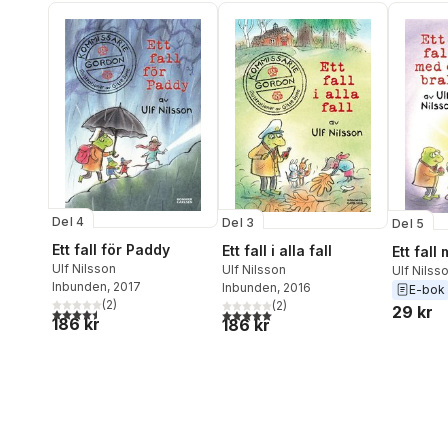
Del 4
Del 3
Del 5
Ett fall för Paddy
Ett fall i alla fall
Ett fall
Ulf Nilsson
Ulf Nilsson
Ulf Nilss
Inbunden
, 2017
Inbunden
, 2016
E-bok
(
2
)
(
2
)
29 kr
4,5
utav 5 stjärnor. Totalt antal röster:
5,0
utav 5 stjärnor. Totalt antal röster:
186 kr
186 kr