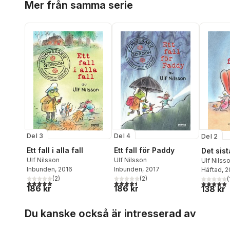
Mer från samma serie
Hahn
,
Mårten Melin
,
Ulf
Hellman
,
Nilsson
,
Johan Unenge
,
Hemming
Jesús Verona
,
Filippa
Henning
Widlund
,
Carin Wirsén
Herlofso
Liedholm
Johanss
Jóhanne
Björn Kli
Lindén
,
A
Malm
,
Kar
Nilsson
,
U
Thomas 
Schenck-
Semb
,
Ma
Del 4
Del 3
Del 2
Thurin
,
S
Ett fall för Paddy
Ett fall i alla fall
Det sist
Ulf Nilsson
Ulf Nilsson
Ulf Nilss
Inbunden
, 2017
Inbunden
, 2016
Häftad
, 
(
2
)
(
2
)
(
4,5
utav 5 stjärnor. Totalt antal röster:
5,0
utav 5 stjärnor. Totalt antal röster:
5,0
utav 5 
186 kr
186 kr
138 kr
Hoppa över listan
Du kanske också är intresserad av