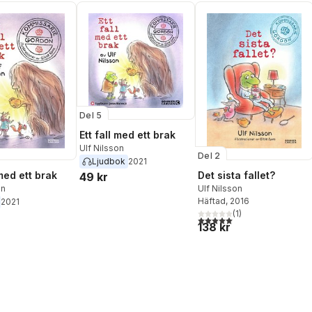
Del 5
Ett fall med ett brak
Ulf Nilsson
Del 2
Ljudbok
2021
 med ett brak
Det sista fallet?
49 kr
on
Ulf Nilsson
Häftad
, 2016
2021
(
1
)
5,0
utav 5 stjärnor. Totalt ant
138 kr