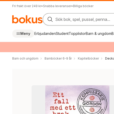
Fri frakt över 249 kr
•
Snabba leveranser
•
Billiga böcker
Sök bok, spel, pussel, penna...
Meny
Erbjudanden
Student
Topplistor
Barn & ungdom
B
Barn och ungdom
Barnböcker 6-9 år
Kapitelböcker
Decka