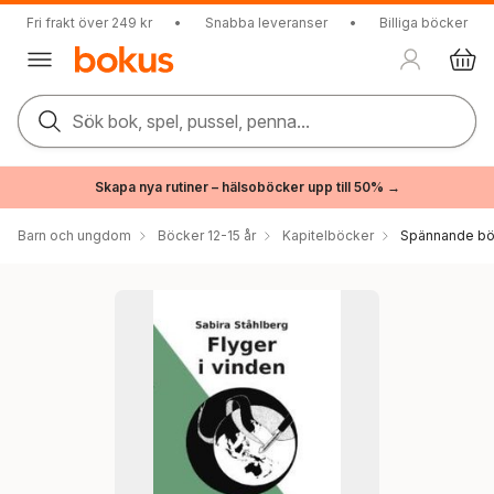
Fri frakt över 249 kr
•
Snabba leveranser
•
Billiga böcker
Sök bok, spel, pussel, penna...
Skapa nya rutiner – hälsoböcker upp till 50% →
Barn och ungdom
Böcker 12-15 år
Kapitelböcker
Spännande bö