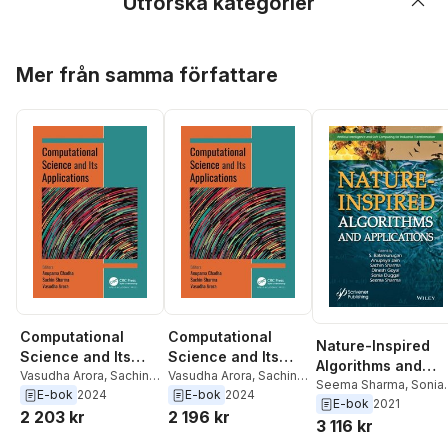
Utforska kategorier
Hoppa över listan
Mer från samma författare
Computational
Computational
Nature-Inspired
Science and Its
Science and Its
Algorithms and
Applications
Vasudha Arora
,
Sachin
Applications
Vasudha Arora
,
Sachin
Applications
Seema Sharma
,
Sonia
Sharma
,
Anupama
Sharma
,
Anupama
E-bok
2024
E-bok
2024
Duggal
,
Dinesh Goyal
,
E-bok
2021
Chadha
Chadha
2 203 kr
2 196 kr
Sachin Sharma
,
3 116 kr
Anupriya Jain
,
S.