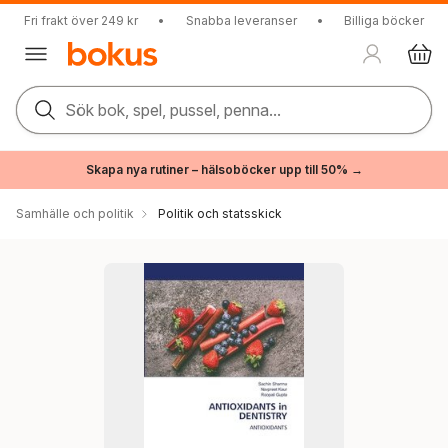
Fri frakt över 249 kr
•
Snabba leveranser
•
Billiga böcker
Sök bok, spel, pussel, penna...
Skapa nya rutiner – hälsoböcker upp till 50% →
Samhälle och politik
Politik och statsskick