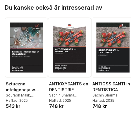
Balamurugan
Hoppa över listan
Du kanske också är intresserad av
Sztuczna
ANTIOXYDANTS en
ANTIOSSIDANTI in
inteligencja w
DENTISTRIE
DENTISTICA
stomatologii
Sourabh Malik
,
Sachin Sharma
,
Sachin Sharma
,
Navpreet Kaur
Häftad
, 2025
,
Roopali
Navpreet Kaur
Häftad
, 2025
,
Roopali
Navpreet Kaur
Häftad
, 2025
,
Roopal
543 kr
748 kr
748 kr
Gupta
Gupta
Gupta