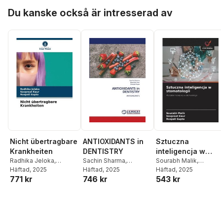
Balamurugan
Hoppa över listan
Du kanske också är intresserad av
Nicht übertragbare
ANTIOXIDANTS in
Sztuczna
Krankheiten
DENTISTRY
inteligencja w
Radhika Jeloka
,
Sachin Sharma
,
stomatologii
Sourabh Malik
,
Navpreet Kaur
Häftad
, 2025
,
Roopali
Navpreet Kaur
Häftad
, 2025
,
Roopali
Navpreet Kaur
Häftad
, 2025
,
Roopal
771 kr
746 kr
543 kr
Gupta
Gupta
Gupta