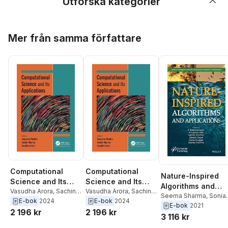
Utforska kategorier
Hoppa över listan
Mer från samma författare
Computational
Computational
Nature-Inspired
Science and Its
Science and Its
Algorithms and
Applications
Vasudha Arora
,
Sachin
Applications
Vasudha Arora
,
Sachin
Applications
Seema Sharma
,
Sonia
Sharma
,
Anupama
Sharma
,
Anupama
E-bok
2024
E-bok
2024
Duggal
,
Dinesh Goyal
,
E-bok
2021
Chadha
Chadha
2 196 kr
2 196 kr
Sachin Sharma
,
3 116 kr
Anupriya Jain
,
S.