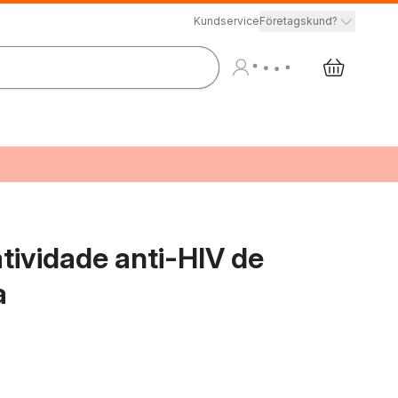
Kundservice
Företagskund?
tividade anti-HIV de
a