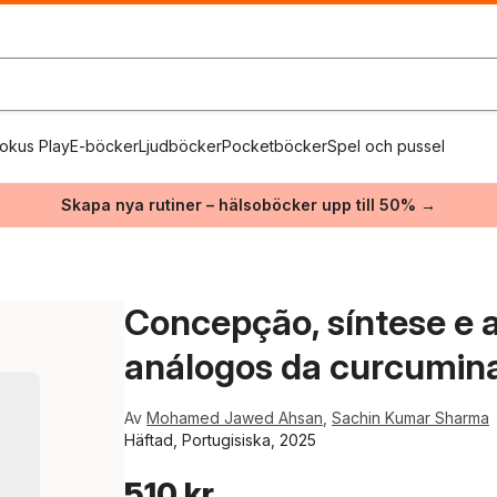
okus Play
E-böcker
Ljudböcker
Pocketböcker
Spel och pussel
Skapa nya rutiner – hälsoböcker upp till 50% →
Concepção, síntese e a
análogos da curcumin
Av
Mohamed Jawed Ahsan
,
Sachin Kumar Sharma
Häftad, Portugisiska, 2025
510 kr