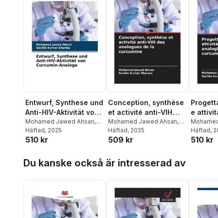
Entwurf, Synthese und
Conception, synthèse
Progett
Anti-HIV-Aktivität von
et activité anti-VIH
e attivi
Curcumin-Analoga
Mohamed Jawed Ahsan
,
des analogues de la
Mohamed Jawed Ahsan
,
degli an
Mohamed
Sachin Kumar Sharma
Häftad
, 2025
Sachin Kumar Sharma
Häftad
, 2025
Sachin K
Häftad
, 
curcumine
curcum
510 kr
509 kr
510 kr
Hoppa över listan
Du kanske också är intresserad av