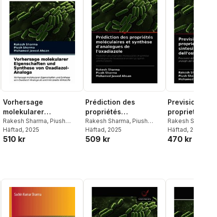
Vorhersage
Prédiction des
Previsione del
molekularer
propriétés
proprietà mole
Eigenschaften und
Rakesh Sharma
,
Piush
moléculaires et
Rakesh Sharma
,
Piush
sintesi di ana
Rakesh Sharma
,
Sharma
Häftad
, 2025
,
Mohamed Jawed
Sharma
Häftad
, 2025
,
Mohamed Jawed
Sharma
Häftad
, 2025
,
Mohame
Synthese von
synthèse d'analogues
dell'ossadiazo
510 kr
509 kr
470 kr
Ahsan
Ahsan
Ahsan
Oxadiazol-Analoga
de l'oxadiazole