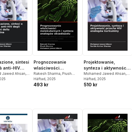
azione, sintesi
Prognozowanie
Projektowanie,
tà anti-HIV
wlaściwości
synteza i aktywnośc
aloghi della
 Jawed Ahsan
,
molekularnych i
Rakesh Sharma
,
Piush
przeciw HIV analogów
Mohamed Jawed Ahsan
,
umar Sharma
2025
Sharma
Häftad
, 2025
,
Mohamed Jawed
Sachin Kumar Sharma
Häftad
, 2025
ina
synteza analogów
kurkuminy
493 kr
510 kr
Ahsan
oksadiazolu