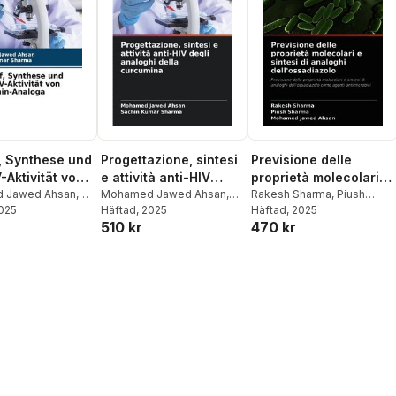
, Synthese und
Progettazione, sintesi
Previsione delle
-Aktivität von
e attività anti-HIV
proprietà molecolari e
in-Analoga
 Jawed Ahsan
,
degli analoghi della
Mohamed Jawed Ahsan
,
sintesi di analoghi
Rakesh Sharma
,
Piush
umar Sharma
2025
Sachin Kumar Sharma
Häftad
, 2025
Sharma
Häftad
, 2025
,
Mohamed Jawed
curcumina
dell'ossadiazolo
510 kr
470 kr
Ahsan