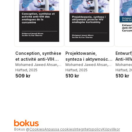
Conception, synthèse
Projektowanie,
Entwurf
et activité anti-VIH
synteza i aktywnośc
Anti-HIV
des analogues de la
Mohamed Jawed Ahsan
,
przeciw HIV analogów
Mohamed Jawed Ahsan
,
Curcum
Mohamed
Sachin Kumar Sharma
Häftad
, 2025
Sachin Kumar Sharma
Häftad
, 2025
Sachin K
Häftad
, 
curcumine
kurkuminy
509 kr
510 kr
510 kr
Bokus
@
Cookies
Anpassa cookies
Integritetspolicy
Köpvillkor