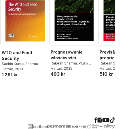
Prognozowanie
Previsão das
WTO and Food
wlaściwości
propriedades
Security
molekularnych i
Rakesh Sharma
,
Piush
moleculares e
Rakesh Sharma
,
Sachin Kumar Sharma
Sharma
Häftad
, 2025
,
Mohamed Jawed
Sharma
Häftad
, 2025
,
Mohame
synteza analogów
de análogos 
Häftad
, 2018
493 kr
510 kr
Ahsan
Ahsan
1 291 kr
oksadiazolu
oxadiazol