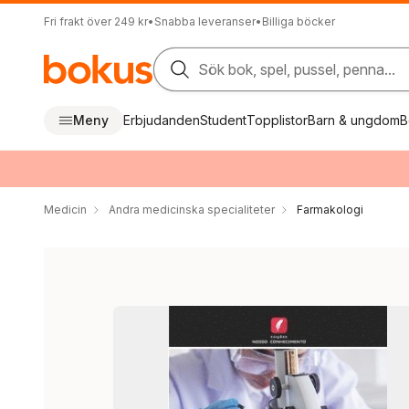
Fri frakt över 249 kr
•
Snabba leveranser
•
Billiga böcker
Sök bok, spel, pussel, penna...
Meny
Erbjudanden
Student
Topplistor
Barn & ungdom
B
Medicin
Andra medicinska specialiteter
Farmakologi