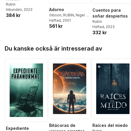
Rubin
Adorno
Inbunden
, 2023
Cuentos para
384 kr
Gibson
,
RUBIN
,
Nigel C.
soñar despiertos
Gibson
Häftad
, 2001
,
Andrew Rubin
Rubin
561 kr
Häftad
, 2023
332 kr
Hoppa över listan
Du kanske också är intresserad av
Bitácoras de
Raíces del miedo
Expediente
Rubin