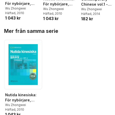
För nybörjare,
För nybörjare,
Chinese vol.1 -
Lärobok
Wu Zhongwei
Teckenbok
Wu Zhongwei
Character Book
Wu Zhongwei
Häftad
, 2010
Häftad
, 2010
Häftad
, 2014
(Kinesiska)
1 043 kr
1 043 kr
182 kr
Hoppa över listan
Mer från samma serie
Nutida kinesiska:
För nybörjare,
Teckenbok
Wu Zhongwei
Häftad
, 2010
(Kinesiska)
1 043 kr