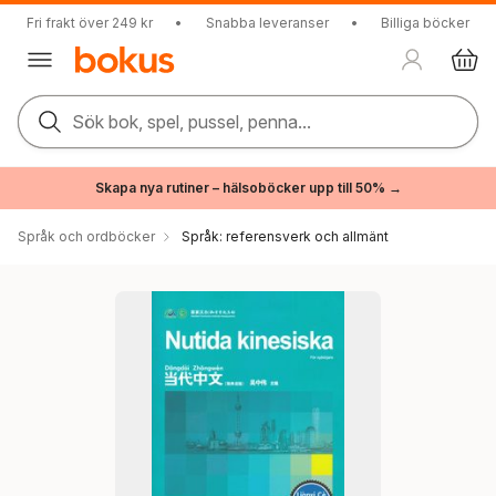
Fri frakt över 249 kr
•
Snabba leveranser
•
Billiga böcker
Sök bok, spel, pussel, penna...
Skapa nya rutiner – hälsoböcker upp till 50% →
Språk och ordböcker
Språk: referensverk och allmänt