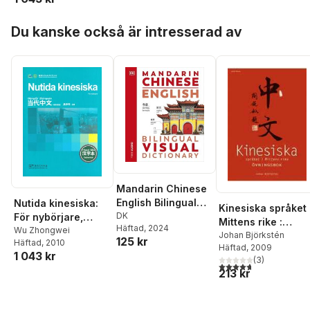
Hoppa över listan
Du kanske också är intresserad av
Mandarin Chinese
English Bilingual
Nutida kinesiska:
Kinesiska språket 
Visual Dictionary
DK
För nybörjare,
Mittens rike :
Häftad
, 2024
Teckenbok
Wu Zhongwei
övningsbok
Johan Björkstén
125 kr
Häftad
, 2010
(Kinesiska)
Häftad
, 2009
1 043 kr
(
3
)
4,7
utav 5 stjärnor. Tota
213 kr