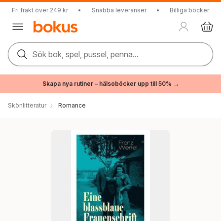
Fri frakt över 249 kr
•
Snabba leveranser
•
Billiga böcker
Sök bok, spel, pussel, penna...
Skapa nya rutiner – hälsoböcker upp till 50% →
Skönlitteratur
Romance