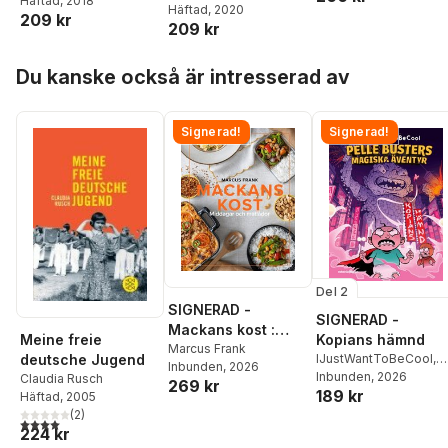
Häftad
, 2018
Häftad
, 2020
209 kr
209 kr
Hoppa över listan
Du kanske också är intresserad av
Signerad!
Signerad!
Del 2
SIGNERAD -
SIGNERAD -
Mackans kost :
Meine freie
Kopians hämnd
Middagar och
Marcus Frank
deutsche Jugend
IJustWantToBeCool
,
Inbunden
, 2026
matlådor
Joel Adolphson
Inbunden
, 2026
,
Emil
Claudia Rusch
269 kr
189 kr
Ejdemo Beer
,
Victor
Häftad
, 2005
Beer
(
2
)
4,0
utav 5 stjärnor. Totalt antal röster:
224 kr