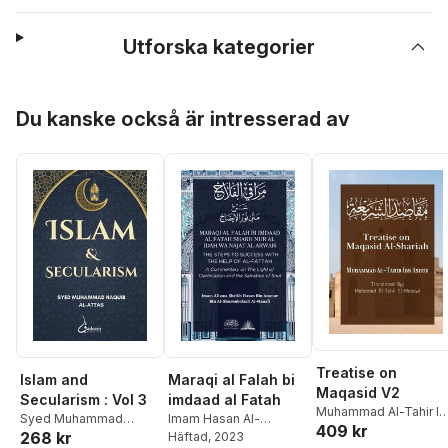
Utforska kategorier
Hoppa över listan
Du kanske också är intresserad av
Treatise on
Islam and
Maraqi al Falah bi
Maqasid V2
Secularism : Vol 3
imdaad al Fatah
Muhammad Al-Tahir I
Syed Muhammad
Imam Hasan Al-
409 kr
Ashur
268 kr
Naquib Al-Attas
Shurunbalaali
Häftad
, 2023