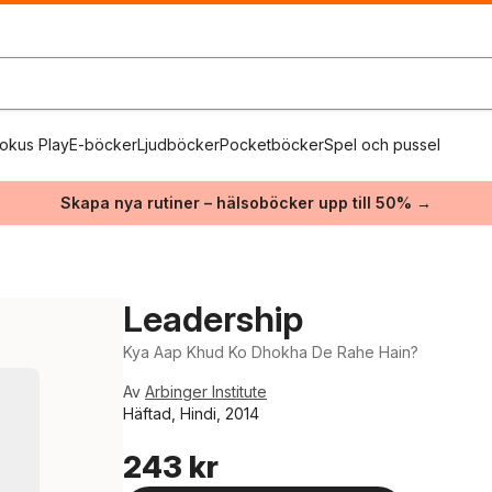
okus Play
E-böcker
Ljudböcker
Pocketböcker
Spel och pussel
Skapa nya rutiner – hälsoböcker upp till 50% →
Leadership
Kya Aap Khud Ko Dhokha De Rahe Hain?
Av
Arbinger Institute
Häftad, Hindi, 2014
243 kr