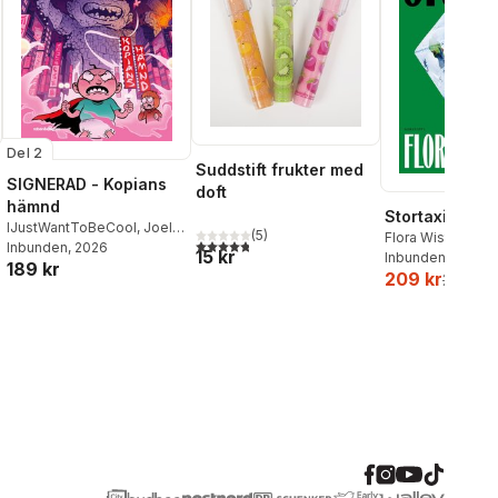
Del 2
Suddstift frukter med
SIGNERAD - Kopians
doft
hämnd
Stortaxi
IJustWantToBeCool
,
Joel
(
5
)
Flora Wiström
4,8
utav 5 stjärnor. Totalt antal röster:
Adolphson
Inbunden
, 2026
,
Emil Ejdemo
15 kr
Inbunden
, 2026
189 kr
Beer
,
Victor Beer
209 kr
259 kr