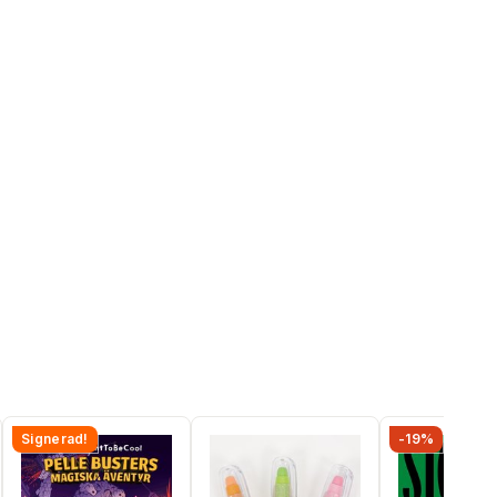
Signerad!
-19%