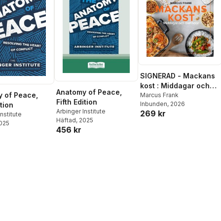
SIGNERAD - Mackans
kost : Middagar och
Anatomy of Peace,
 of Peace,
matlådor
Marcus Frank
Fifth Edition
Inbunden
, 2026
ition
Arbinger Institute
269 kr
nstitute
Häftad
, 2025
2025
456 kr