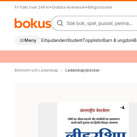
Fri frakt över 249 kr
•
Snabba leveranser
•
Billiga böcker
Sök bok, spel, pussel, penna...
Meny
Erbjudanden
Student
Topplistor
Barn & ungdom
B
Ekonomi och Ledarskap
Ledarskapsböcker