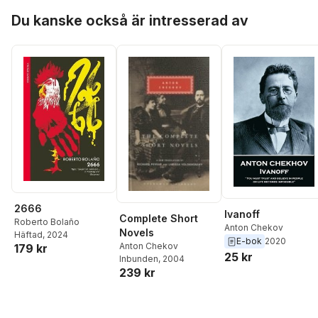
Hoppa över listan
Du kanske också är intresserad av
2666
Ivanoff
Complete Short
Roberto Bolaño
Anton Chekov
Novels
Häftad
, 2024
E-bok
2020
Anton Chekov
179 kr
25 kr
Inbunden
, 2004
239 kr