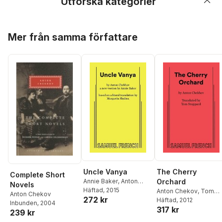
Utforska kategorier
Hoppa över listan
Mer från samma författare
Uncle Vanya
The Cherry
Complete Short
Annie Baker
,
Anton
Orchard
Novels
Chekov
Häftad
, 2015
Anton Chekov
,
Tom
Anton Chekov
272 kr
Stoppard
Häftad
, 2012
Inbunden
, 2004
317 kr
239 kr