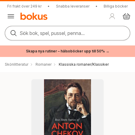
Fri frakt över 249 kr
•
Snabba leveranser
•
Billiga böcker
Sök bok, spel, pussel, penna...
Skapa nya rutiner – hälsoböcker upp till 50% →
Skönlitteratur
Romaner
Klassiska romaner/Klassiker