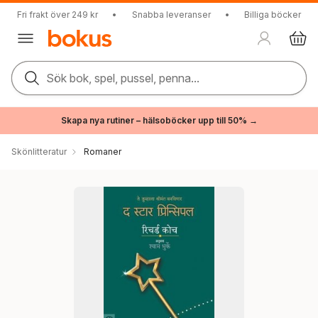
Fri frakt över 249 kr
•
Snabba leveranser
•
Billiga böcker
Sök bok, spel, pussel, penna...
Skapa nya rutiner – hälsoböcker upp till 50% →
Skönlitteratur
Romaner