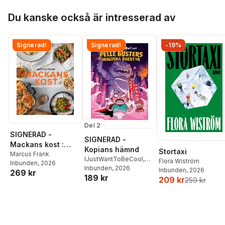
Hoppa över listan
Du kanske också är intresserad av
Signerad!
Signerad!
-19%
Del 2
SIGNERAD -
SIGNERAD -
Mackans kost :
Kopians hämnd
Stortaxi
Middagar och
Marcus Frank
IJustWantToBeCool
,
Flora Wiström
Inbunden
, 2026
matlådor
Joel Adolphson
Inbunden
, 2026
,
Emil
Inbunden
, 2026
269 kr
189 kr
Ejdemo Beer
,
Victor
209 kr
259 kr
Beer