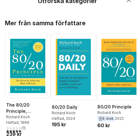
Utforska kategorier
Hoppa över listan
Mer från samma författare
The 80/20
80/20 Principle
80/20 Daily
Principle,
Richard Koch
Richard Koch
Expanded and
Richard Koch
Häftad
, 2024
E-bok
2022
Häftad
, 1999
Updated: The
195 kr
60 kr
(
1
)
Secret to Achieving
5,0
utav 5 stjärnor. Totalt antal röster:
239 kr
More with Less