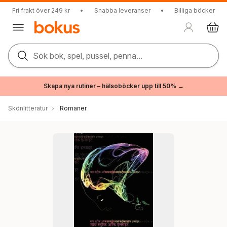
Fri frakt över 249 kr
•
Snabba leveranser
•
Billiga böcker
Sök bok, spel, pussel, penna...
Skapa nya rutiner – hälsoböcker upp till 50% →
Skönlitteratur
Romaner