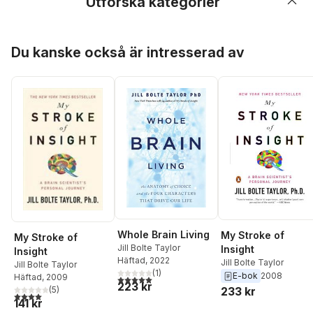
Utforska kategorier
Hoppa över listan
Du kanske också är intresserad av
Whole Brain Living
My Stroke of
My Stroke of
Jill Bolte Taylor
Insight
Insight
Häftad
, 2022
Jill Bolte Taylor
Jill Bolte Taylor
(
1
)
E-bok
2008
Häftad
, 2009
5,0
utav 5 stjärnor. Totalt antal röster:
223 kr
233 kr
(
5
)
4,0
utav 5 stjärnor. Totalt antal röster:
141 kr