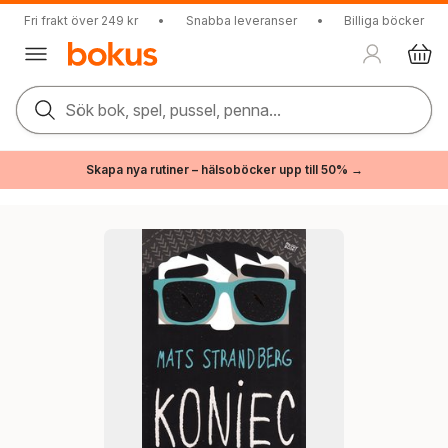
Fri frakt över 249 kr
•
Snabba leveranser
•
Billiga böcker
Sök bok, spel, pussel, penna...
Skapa nya rutiner – hälsoböcker upp till 50% →