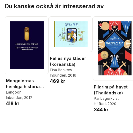
Hoppa över listan
Du kanske också är intresserad av
Pelles nya kläder
(Koreanska)
Elsa Beskow
Inbunden
, 2016
469 kr
Mongolernas
hemliga historia
Pilgrim på havet
(Mongoliska)
Langoon
(Thailändska)
Inbunden
, 2017
Pär Lagerkvist
418 kr
Häftad
, 2020
344 kr