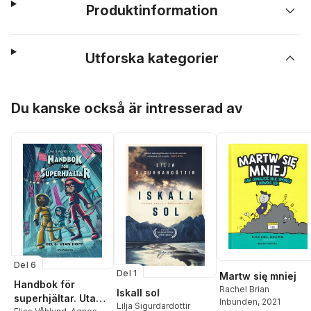
Produktinformation
Utforska kategorier
Hoppa över listan
Du kanske också är intresserad av
Del 6
Del 1
Martw się mniej
Handbok för
Rachel Brian
Iskall sol
superhjältar. Utan
Inbunden
, 2021
Lilja Sigurdardottir