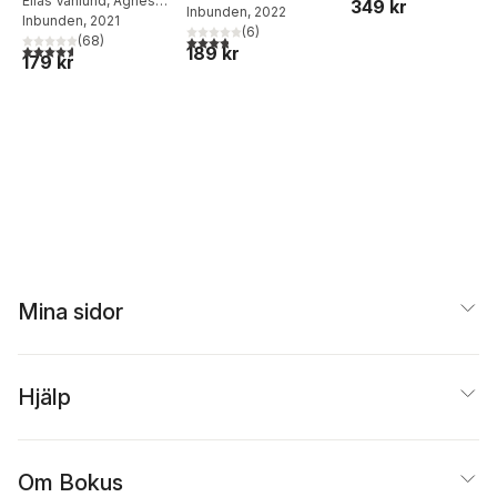
hopp
Elias Våhlund
,
Agnes
349 kr
Inbunden
, 2022
Våhlund
Inbunden
, 2021
(
6
)
3,8
utav 5 stjärnor. Totalt antal röster:
(
68
)
4,6
utav 5 stjärnor. Totalt antal röster:
189 kr
179 kr
Mina sidor
Hjälp
Om Bokus