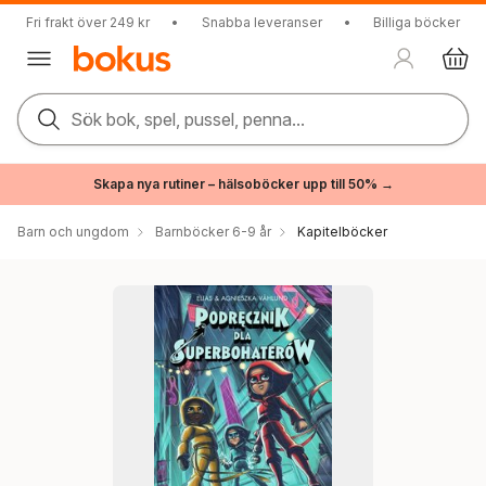
Fri frakt över 249 kr
•
Snabba leveranser
•
Billiga böcker
Sök bok, spel, pussel, penna...
Skapa nya rutiner – hälsoböcker upp till 50% →
Barn och ungdom
Barnböcker 6-9 år
Kapitelböcker