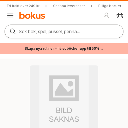
Fri frakt över 249 kr
•
Snabba leveranser
•
Billiga böcker
Sök bok, spel, pussel, penna...
Skapa nya rutiner – hälsoböcker upp till 50% →