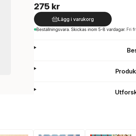
275 kr
Lägg i varukorg
Beställningsvara.
Skickas
inom 5-8 vardagar
.
Fri f
Be
Produk
Utfors