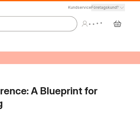
Kundservice
Företagskund?
rence: A Blueprint for
g