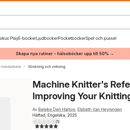
okus Play
E-böcker
Ljudböcker
Pocketböcker
Spel och pussel
Skapa nya rutiner – hälsoböcker upp till 50% →
 handarbete
Stickning och virkning
Machine Knitter's Refe
Improving Your Knittin
Av
Beleke Den Hartog
,
Elsbeth Van Heyningen
Häftad, Engelska, 2025
(
1
)
5,0
utav 5 stjärnor. Totalt antal röster: