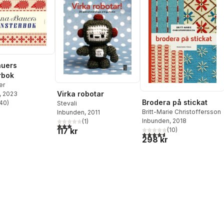
auers
rbok
er
Virka robotar
, 2023
Brodera på stickat
40
)
Stevali
stjärnor. Totalt antal röster:
Britt-Marie Christoffersson
Inbunden
, 2011
Inbunden
, 2018
(
1
)
3,0
utav 5 stjärnor. Totalt antal röster:
117 kr
(
10
)
4,6
utav 5 stjärnor. Totalt ant
298 kr