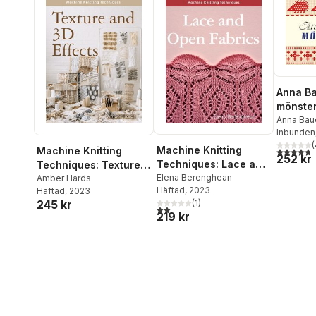
Anna B
mönste
Anna Bau
Inbunden
(
Machine Knitting
Machine Knitting
4,7
utav 5 
252 kr
Techniques: Lace and
Techniques: Texture
Open Fabrics
Elena Berenghean
and 3D Effects
Amber Hards
Häftad
, 2023
Häftad
, 2023
245 kr
(
1
)
2,0
utav 5 stjärnor. Totalt antal röster:
219 kr