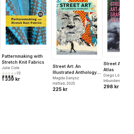
Patternmaking with
Stretch Knit Fabrics
Street Art & Gr
Street Art: An
Julie Cole
Atlas
Illustrated Anthology
(
1
)
Diego López Gi
4,0
utav 5 stjärnor. Totalt antal röster:
(New, Updated and
Magda Danysz
1 339 kr
al röster:
Inbunden
, 2025
Häftad
, 2025
Enlarged)
298 kr
225 kr