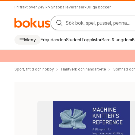
Fri frakt över 249 kr
•
Snabba leveranser
•
Billiga böcker
Sök bok, spel, pussel, penna...
Meny
Erbjudanden
Student
Topplistor
Barn & ungdom
B
Sport, fritid och hobby
Hantverk och handarbete
Sömnad och