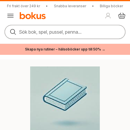
Fri frakt över 249 kr
•
Snabba leveranser
•
Billiga böcker
Sök bok, spel, pussel, penna...
Skapa nya rutiner – hälsoböcker upp till 50% →