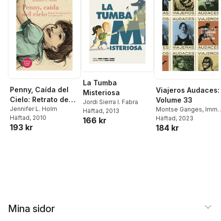
La Tumba
Penny, Caída del
Viajeros Audaces:
Misteriosa
Cielo: Retrato de
Volume 33
Jordi Sierra I. Fabra
Una Familia
Jennifer L. Holm
Montse Ganges
,
Imma
Häftad
, 2013
Häftad
, 2010
Pla
Häftad
, 2023
Italoamericana
166 kr
193 kr
184 kr
Mina sidor