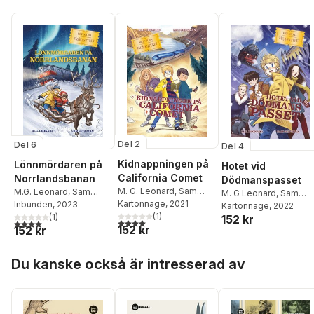
Del 2
Del 6
Del 4
Kidnappningen på
Lönnmördaren på
Hotet vid
California Comet
Norrlandsbanan
Dödmanspasset
M. G. Leonard
,
Sam
M.G. Leonard
,
Sam
M. G Leonard
,
Sam
Sedgman
Kartonnage
, 2021
Sedgman
Inbunden
, 2023
Sedgman
Kartonnage
, 2022
(
1
)
(
1
)
152 kr
4,0
utav 5 stjärnor. Totalt antal röster:
4,0
utav 5 stjärnor. Totalt antal röster:
152 kr
152 kr
Hoppa över listan
Du kanske också är intresserad av