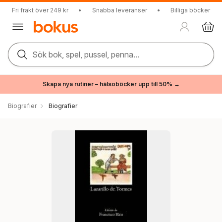
Fri frakt över 249 kr
•
Snabba leveranser
•
Billiga böcker
Sök bok, spel, pussel, penna...
Skapa nya rutiner – hälsoböcker upp till 50% →
Biografier
Biografier