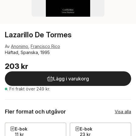
Lazarillo De Tormes
Av
Anonimo
,
Francisco Rico
Häftad, Spanska, 1995
203 kr
Lägg i varukorg
.
Fri frakt över 249 kr.
Fler format och utgåvor
Visa alla
E-bok
E-bok
11 kr
23 kr