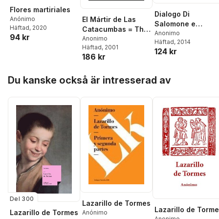
Flores martiriales
Dialogo Di
Anónimo
El Mártir de Las
Salomone e
Häftad
, 2020
Catacumbas = The
Marcolfo
Anonimo
94 kr
Martyr of the
Anonimo
Häftad
, 2014
Häftad
, 2001
Catacombs
124 kr
186 kr
Hoppa över listan
Du kanske också är intresserad av
Del 300
Lazarillo de Tormes
Lazarillo de Torm
Lazarillo de Tormes
Anónimo
Anonimo