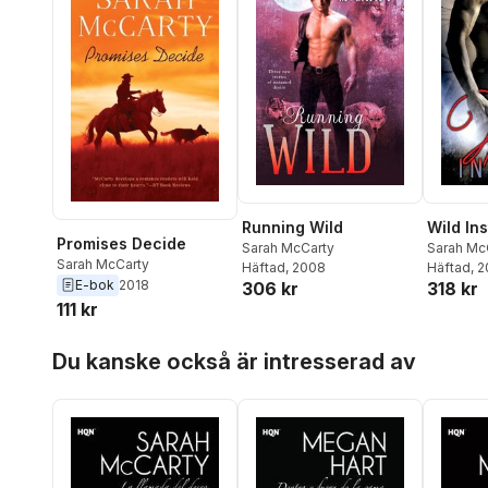
Running Wild
Wild Ins
Promises Decide
Sarah McCarty
Sarah Mc
Sarah McCarty
Häftad
, 2008
Häftad
, 
E-bok
2018
306 kr
318 kr
111 kr
Hoppa över listan
Du kanske också är intresserad av