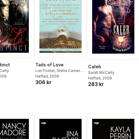
tinct
Tails of Love
Caleb
Carty
Lori Foster
,
Stella Cameron
,
Sarah McCarty
2009
Sarah McCarty
Häftad
, 2009
,
Donna
Häftad
, 2009
306 kr
MacMeans
,
Dianne Castell
283 kr