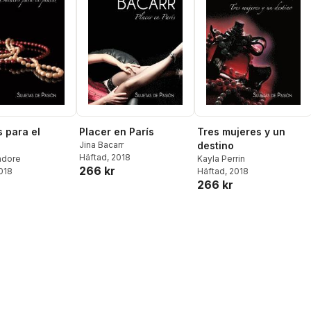
 para el
Placer en París
Tres mujeres y un
Jina Bacarr
destino
Häftad
, 2018
adore
Kayla Perrin
266 kr
2018
Häftad
, 2018
266 kr