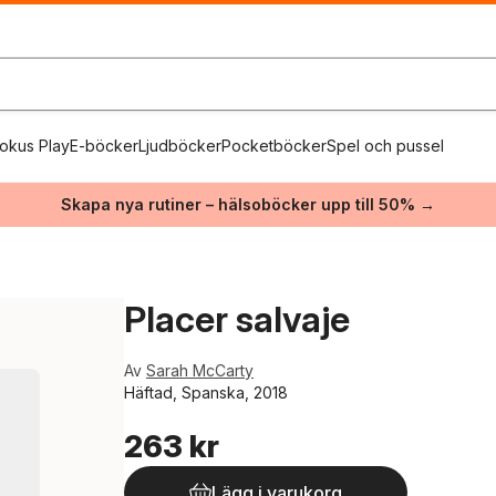
okus Play
E-böcker
Ljudböcker
Pocketböcker
Spel och pussel
Skapa nya rutiner – hälsoböcker upp till 50% →
Placer salvaje
Av
Sarah McCarty
Häftad, Spanska, 2018
263 kr
Lägg i varukorg