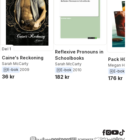
Del 1
Reflexive Pronouns in
Caine's Reckoning
Schoolbooks
Pack HQN eró
Sarah McCarty
Sarah McCarty
Megan Hart
,
Kayl
E-bok
2009
E-bok
2010
Sarah McCarty
E-bok
2015
36 kr
182 kr
176 kr