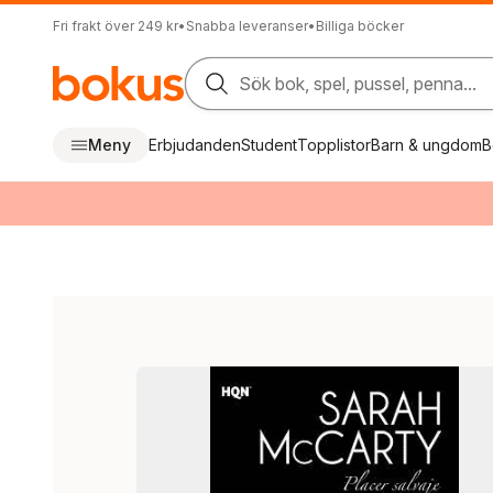
Fri frakt över 249 kr
•
Snabba leveranser
•
Billiga böcker
Sök bok, spel, pussel, penna...
Meny
Erbjudanden
Student
Topplistor
Barn & ungdom
B