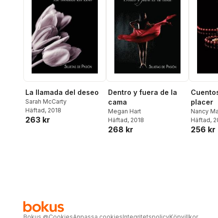
La llamada del deseo
Dentro y fuera de la
Cuentos
Sarah McCarty
cama
placer
Häftad
, 2018
Megan Hart
Nancy M
263 kr
Häftad
, 2018
Häftad
, 
268 kr
256 kr
Bokus
@
Cookies
Anpassa cookies
Integritetspolicy
Köpvillkor