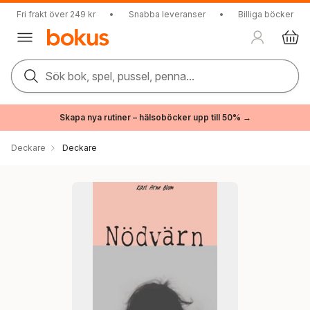
Fri frakt över 249 kr
•
Snabba leveranser
•
Billiga böcker
Sök bok, spel, pussel, penna...
Skapa nya rutiner – hälsoböcker upp till 50% →
Deckare
Deckare