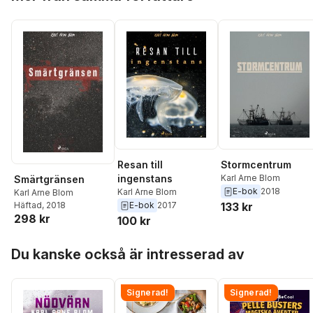
Resan till
Stormcentrum
ingenstans
Karl Arne Blom
Smärtgränsen
E-bok
2018
Karl Arne Blom
Karl Arne Blom
E-bok
2017
133 kr
Häftad
, 2018
298 kr
100 kr
Hoppa över listan
Du kanske också är intresserad av
Signerad!
Signerad!