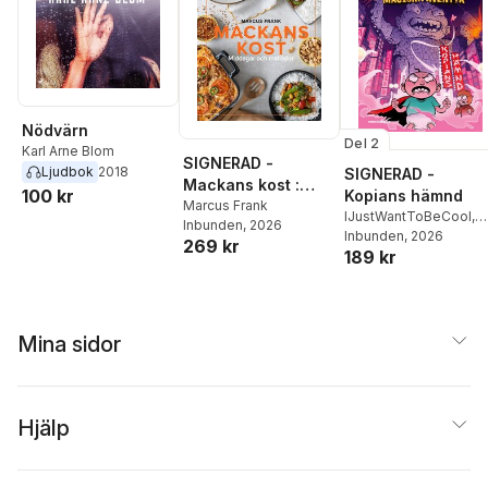
Nödvärn
Del 2
Karl Arne Blom
SIGNERAD -
Ljudbok
2018
SIGNERAD -
Mackans kost :
100 kr
Kopians hämnd
Middagar och
Marcus Frank
IJustWantToBeCool
,
Inbunden
, 2026
matlådor
Joel Adolphson
Inbunden
, 2026
,
Emil
269 kr
189 kr
Ejdemo Beer
,
Victor
Beer
Mina sidor
Hjälp