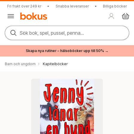
Fri frakt över 249 kr
•
Snabba leveranser
•
Billiga böcker
Sök bok, spel, pussel, penna...
Skapa nya rutiner – hälsoböcker upp till 50% →
Barn och ungdom
Kapitelböcker