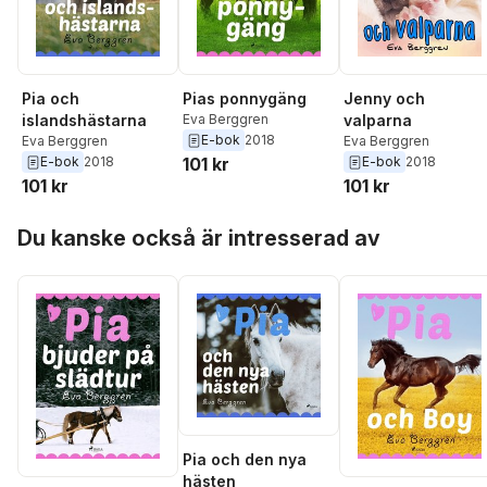
Pia och
Pias ponnygäng
Jenny och
islandshästarna
Eva Berggren
valparna
E-bok
2018
Eva Berggren
Eva Berggren
E-bok
2018
101 kr
E-bok
2018
101 kr
101 kr
Hoppa över listan
Du kanske också är intresserad av
Pia och den nya
hästen